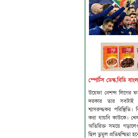
স্পোর্টস ডেস্ক,বিডি বা
উয়েফা নেশন্স লিগের ফা
দরকার তার সবটাই 
শ্বাসরুদ্ধকর পরিস্থিতি
করা যায়নি কাউকে। খেল
অতিরিক্ত সময়ে গড়ালেও
ছিল তুমুল প্রতিদ্বন্দ্বিতা 