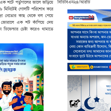
বিডিবিএন২৪/আরডি
 এক শটে পর্তুগালের জালে জড়িয়ে
। ২৬ মিনিটেই গোলটি পরিশোধ করে
দ্রো নেতোর কাছ থেকে বল পেয়ে
েকে জোরালে এক শট কাঁপিয়ে দেয়
ডিফেন্ডার চেষ্টা করেও থামাতে