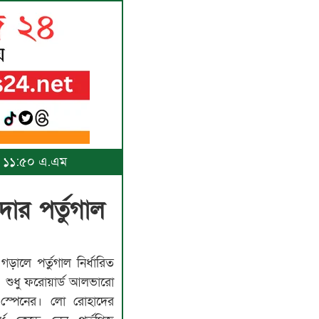
৫, ১১:৫০ এ.এম
োর পর্তুগাল
লে পর্তুগাল নির্ধারিত
। শুধু ফরোয়ার্ড আলভারো
স্পেনের। লো রোহাদের