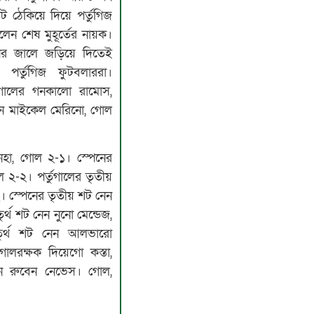
ঠেকিয়ে দিয়ে পর্তুগিজ
েন শেষ মুহূর্তের নায়ক।
ের জালে জড়িয়ে দিতেই
পর্তুগিজ ফু্টবলাররা।
ুগালের গনকালো রামোস,
েন মাইকেল মেরিনো, গোল
িনহা, গোল ২-১। স্পেনের
োল ২-২। পর্তুগালের তৃতীয়
-২। স্পেনের তৃতীয় শট নেন
্থ শট নেন নুনো মেন্ডেজ,
ুর্থ শট নেন আলভারো
লরক্ষক দিয়েগো কস্তা,
েন রুবেন নেভেস। গোল,