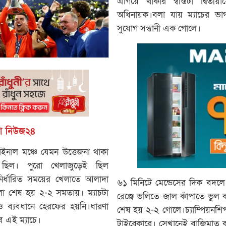
এগিয়ে থাকার স্বস্তিটা দ্বিতীয়
অধিনায়ক।বলা যায় ম্যাচের ভাগ্
সুযোগ সন্ধানী এক গোলে।
ংলা নিউজ২৪
ইনাল মঞ্চে যেমন উত্তেজনা থাকা
ছিল। পুরো খেলাজুড়েই ছিল
। নির্ধারিত সময়ের খেলাতে আলাদা
৬১ মিনিটে মেন্ডেসের দিক বদলে
া শেষ হয় ২-২ সমতায়। ম্যাচটা
রেঞ্জে ভলিতে জাল কাঁপাতে ভুল
 ব্যবধানে হেরফের হয়নি।ধারণা
শেষ হয় ২-২ গোলে।চ্যাম্পিয়নশিপ 
হবে এই ম্যাচে।
টাইব্রেকারে। সেখানেই বাজিমাত 