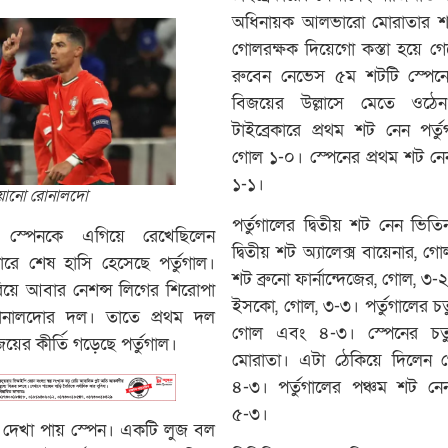
অধিনায়ক আলভারো মোরাতার শট 
গোলরক্ষক দিয়েগো কস্তা হয়ে গেল
রুবেন নেভেস ৫ম শটটি স্পেন
বিজয়ের উল্লাসে মেতে ওঠেন 
টাইব্রেকারে প্রথম শট নেন পর্ত
গোল ১-০। স্পেনের প্রথম শট ন
১-১।
িয়ানো রোনালদো
পর্তুগালের দ্বিতীয় শট নেন ভিত
স্পেনকে এগিয়ে রেখেছিলেন
দ্বিতীয় শট অ্যালেক্স বায়েনার, গ
কারে শেষ হাসি হেসেছে পর্তুগাল।
শট ব্রুনো ফার্নান্দেজের, গোল, ৩
িয়ে আবার নেশন্স লিগের শিরোপা
ইসকো, গোল, ৩-৩। পর্তুগালের চতুর
 রোনালদোর দল। তাতে প্রথম দল
গোল এবং ৪-৩। স্পেনের চত
জয়ের কীর্তি গড়েছে পর্তুগাল।
মোরাতা। এটা ঠেকিয়ে দিলেন গো
৪-৩। পর্তুগালের পঞ্চম শট ন
৫-৩।
র দেখা পায় স্পেন। একটি লুজ বল