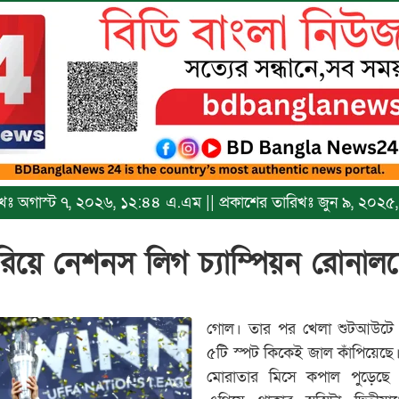
ারিখঃ অগাস্ট ৭, ২০২৬, ১২:৪৪ এ.এম || প্রকাশের তারিখঃ জুন ৯, ২০২
রিয়ে নেশনস লিগ চ্যাম্পিয়ন রোনালদ
গোল। তার পর খেলা শুটআউটে গড়া
৫টি স্পট কিকেই জাল কাঁপিয়েছে
মোরাতার মিসে কপাল পুড়েছে 