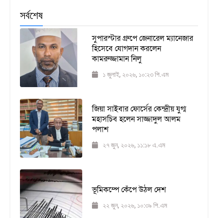
সর্বশেষ
সুপারস্টার গ্রুপে জেনারেল ম্যানেজার
হিসেবে যোগদান করলেন
কামরুজ্জামান নিলু
১ জুলাই, ২০২৬, ১০:২৩ পি.এম
জিয়া সাইবার ফোর্সের কেন্দ্রীয় যুগ্ম
মহাসচিব হলেন সাজ্জাদুল আলম
পলাশ
২৭ জুন, ২০২৬, ১১:১৮ এ.এম
ভূমিকম্পে কেঁপে উঠল দেশ
২২ জুন, ২০২৬, ১০:৩৯ পি.এম