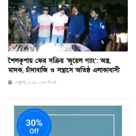
‎শৈলকূপায় ফের সক্রিয় ‘জুয়েল গ্যাং’: অস্ত্র,
মাদক, চাঁদাবাজি ও সন্ত্রাসে অতিষ্ঠ এলাকাবাসী‎
২ জুলাই, ২০২৫, ১২:৪৫ পি.এম