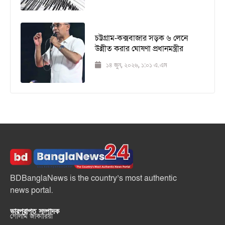
চট্টগ্রাম-কক্সবাজার সড়ক ৬ লেনে
উন্নীত করার ঘোষণা প্রধানমন্ত্রীর
১৪ জুন, ২০২৬, ১:০১ এ.এম
BDBanglaNews is the country’s most authentic
news portal.
ভারপ্রাপ্ত সম্পাদক
গোলাম জাকারিয়া