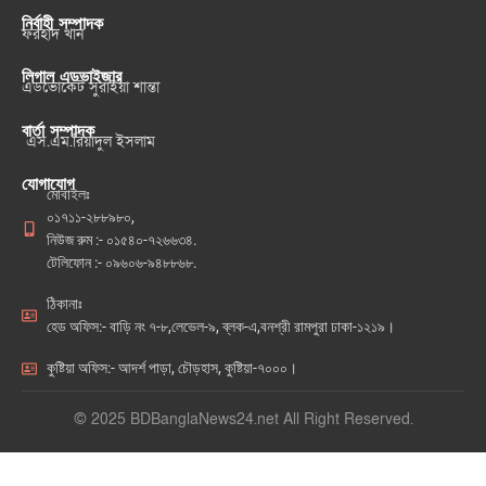
নির্বাহী সম্পাদক
ফরহাদ খান
লিগাল এডভাইজার
এডভোকেট সুরাইয়া শান্তা
বার্তা সম্পাদক
এস.এম.রিয়াদুল ইসলাম
যোগাযোগ
মোবাইলঃ
০১৭১১-২৮৮৯৮০,
নিউজ রুম :- ০১৫৪০-৭২৬৬৩৪.
টেলিফোন :- ০৯৬০৬-৯৪৮৮৬৮.
ঠিকানাঃ
হেড অফিস:- বাড়ি নং ৭-৮,লেভেল-৯, ব্লক-এ,বনশ্রী রামপুরা ঢাকা-১২১৯।
কুষ্টিয়া অফিস:- আদর্শ পাড়া, চৌড়হাস, কুষ্টিয়া-৭০০০।
© 2025 BDBanglaNews24.net All Right Reserved.