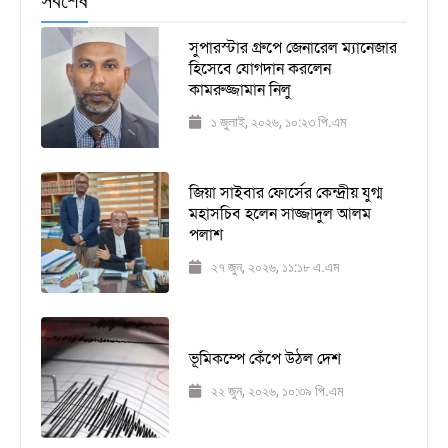
সর্বশেষ
সুপারস্টার গ্রুপে জেনারেল ম্যানেজার
হিসেবে যোগদান করলেন
কামরুজ্জামান নিলু
১ জুলাই, ২০২৬, ১০:২৩ পি.এম
জিয়া সাইবার ফোর্সের কেন্দ্রীয় যুগ্ম
মহাসচিব হলেন সাজ্জাদুল আলম
পলাশ
২৭ জুন, ২০২৬, ১১:১৮ এ.এম
ভূমিকম্পে কেঁপে উঠল দেশ
২২ জুন, ২০২৬, ১০:৩৯ পি.এম