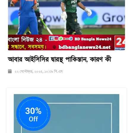
আবার আইসিসির দ্বারস্থ পাকিস্তান, কারণ কী
২২ সেপ্টেম্বর, ২০২৫, ১০:৩৯ পি.এম