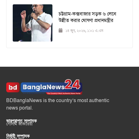
চট্টগ্রাম-কক্সবাজার সড়ক ৬ লেনে
উন্নীত করার ঘোষণা প্রধানমন্ত্রীর
১৪ জুন, ২০২৬, ১:০১ এ.এম
BDBanglaNews is the country’s most authentic
news portal.
ভারপ্রাপ্ত সম্পাদক
গোলাম জাকারিয়া
নির্বাহী সম্পাদক