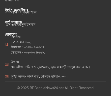
ফরহাদ খান
লিগাল এডভাইজার
এডভোকেট সুরাইয়া শান্তা
বার্তা সম্পাদক
এস.এম.রিয়াদুল ইসলাম
যোগাযোগ
মোবাইলঃ
০১৭১১-২৮৮৯৮০,
নিউজ রুম :- ০১৫৪০-৭২৬৬৩৪.
টেলিফোন :- ০৯৬০৬-৯৪৮৮৬৮.
ঠিকানাঃ
হেড অফিস:- বাড়ি নং ৭-৮,লেভেল-৯, ব্লক-এ,বনশ্রী রামপুরা ঢাকা-১২১৯।
কুষ্টিয়া অফিস:- আদর্শ পাড়া, চৌড়হাস, কুষ্টিয়া-৭০০০।
© 2025 BDBanglaNews24.net All Right Reserved.