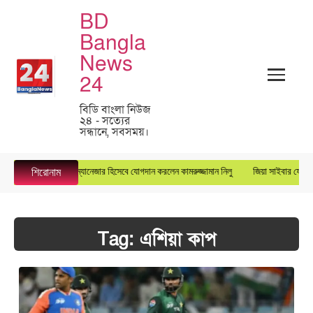
BD
Bangla
News
24
বিডি বাংলা নিউজ
২৪ - সত্যের
সন্ধানে, সবসময়।
ারস্টার গ্রুপে জেনারেল ম্যানেজার হিসেবে যোগদান করলেন কামরুজ্জামান নিলু
জিয়া সাইবার ফোর্সের 
শিরোনাম
Tag:
এশিয়া কাপ