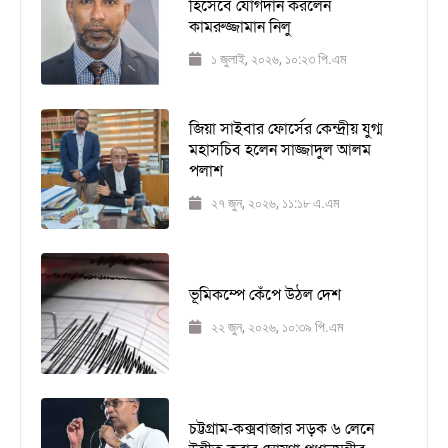
হিসেবে যোগদান করলেন
কামরুজ্জামান নিলু
১ জুলাই, ২০২৬, ১০:২৩ পি.এম
জিয়া সাইবার ফোর্সের কেন্দ্রীয় যুগ্ম
মহাসচিব হলেন সাজ্জাদুল আলম
পলাশ
২৭ জুন, ২০২৬, ১১:১৮ এ.এম
ভূমিকম্পে কেঁপে উঠল দেশ
২২ জুন, ২০২৬, ১০:৩৯ পি.এম
চট্টগ্রাম-কক্সবাজার সড়ক ৬ লেনে