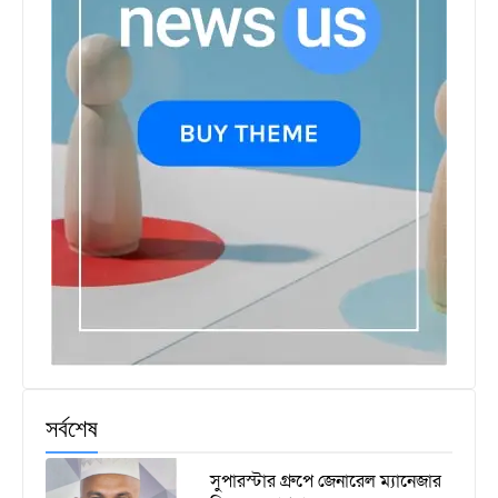
সর্বশেষ
সুপারস্টার গ্রুপে জেনারেল ম্যানেজার