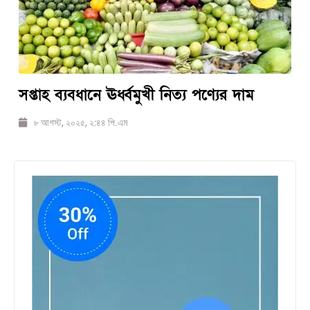
সপ্তাহ ব্যবধানে ঊর্ধ্বমুখী নিত্য পণ্যের দাম
৮ আগস্ট, ২০২৫, ২:৪৪ পি.এম