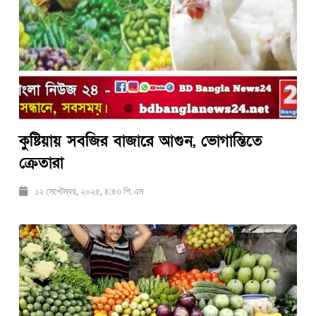
কুষ্টিয়ায় ​সবজির বাজারে আগুন, ভোগান্তিতে
ক্রেতারা
১২ সেপ্টেম্বর, ২০২৫, ৪:৪৩ পি.এম