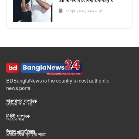
উন্নীত করার ঘোষণা প্রধানমন্ত্রীর
১৪ জুন, ২০২৬, ১:০১ এ.এম
BDBanglaNews is the country’s most authentic
news portal.
ভারপ্রাপ্ত সম্পাদক
গোলাম জাকারিয়া
নির্বাহী সম্পাদক
ফরহাদ খান
লিগাল এডভাইজার
এডভোকেট সুরাইয়া শান্তা