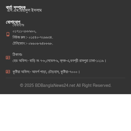
বার্তা সম্পাদক
এস.এম.রিয়াদুল ইসলাম
যোগাযোগ
মোবাইলঃ
০১৭১১-২৮৮৯৮০,
নিউজ রুম :- ০১৫৪০-৭২৬৬৩৪.
টেলিফোন :- ০৯৬০৬-৯৪৮৮৬৮.
ঠিকানাঃ
হেড অফিস:- বাড়ি নং ৭-৮,লেভেল-৯, ব্লক-এ,বনশ্রী রামপুরা ঢাকা-১২১৯।
কুষ্টিয়া অফিস:- আদর্শ পাড়া, চৌড়হাস, কুষ্টিয়া-৭০০০।
© 2025 BDBanglaNews24.net All Right Reserved.