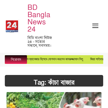
BD
Bangla
News
24
বিডি বাংলা নিউজ
২৪ - সত্যের
সন্ধানে, সবসময়।
সুপারস্টার গ্রুপে জেনারেল ম্যানেজার হিসেবে যোগদান করলেন কামরুজ্জামান নিলু
জিয়া সাইবার ফোর্সে
শিরোনাম
Tag:
কাঁচা বাজার