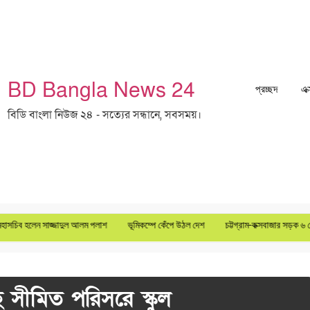
BD Bangla News 24
প্রচ্ছদ
এক
বিডি বাংলা নিউজ ২৪ - সত্যের সন্ধানে, সবসময়।
হাসচিব হলেন সাজ্জাদুল আলম পলাশ
ভূমিকম্পে কেঁপে উঠল দেশ
চট্টগ্রাম-কক্সবাজার সড়ক ৬ লেনে 
ে সীমিত পরিসরে স্কুল