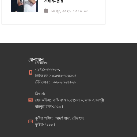
প্রধানমন্ত্রীর
১৪ জুন, ২০২৬, ১:০১ এ.এম
যোগাযোগ
মোবাইলঃ
০১৭১১-২৮৮৯৮০,
নিউজ রুম :- ০১৫৪০-৭২৬৬৩৪.
টেলিফোন :- ০৯৬০৬-৯৪৮৮৬৮.
ঠিকানাঃ
হেড অফিস:- বাড়ি নং ৭-৮,লেভেল-৯, ব্লক-এ,বনশ্রী
রামপুরা ঢাকা-১২১৯।
কুষ্টিয়া অফিস:- আদর্শ পাড়া, চৌড়হাস,
কুষ্টিয়া-৭০০০।