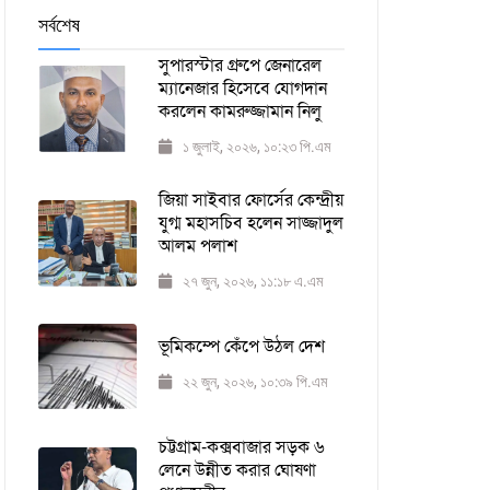
সর্বশেষ
সুপারস্টার গ্রুপে জেনারেল
ম্যানেজার হিসেবে যোগদান
করলেন কামরুজ্জামান নিলু
১ জুলাই, ২০২৬, ১০:২৩ পি.এম
জিয়া সাইবার ফোর্সের কেন্দ্রীয়
যুগ্ম মহাসচিব হলেন সাজ্জাদুল
আলম পলাশ
২৭ জুন, ২০২৬, ১১:১৮ এ.এম
ভূমিকম্পে কেঁপে উঠল দেশ
২২ জুন, ২০২৬, ১০:৩৯ পি.এম
চট্টগ্রাম-কক্সবাজার সড়ক ৬
লেনে উন্নীত করার ঘোষণা