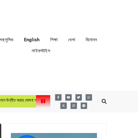
্সক্লুসিভ
English
শিক্ষা
খেলা
বিনোদন
লাইফস্টাইল
উন্নীত করার ঘোষণা প্রধানমন্ত্রীর
লায়ন্স ইন্টারন্যাশনাল ডিস্ট্রিক্ট ৩১৫এ৩ বাংলাদেশের ৬ষ্ঠ বার্ষি