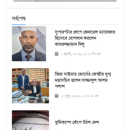
সর্বশেষ
সুপারস্টার গ্রুপে জেনারেল ম্যানেজার
হিসেবে যোগদান করলেন
কামরুজ্জামান নিলু
১ জুলাই, ২০২৬, ১০:২৩ পি.এম
জিয়া সাইবার ফোর্সের কেন্দ্রীয় যুগ্ম
মহাসচিব হলেন সাজ্জাদুল আলম
পলাশ
২৭ জুন, ২০২৬, ১১:১৮ এ.এম
ভূমিকম্পে কেঁপে উঠল দেশ