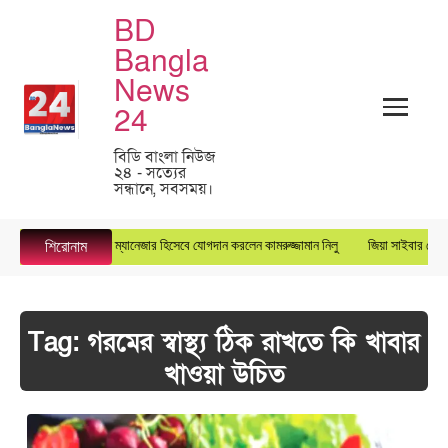
BD
Bangla
News
24
বিডি বাংলা নিউজ
২৪ - সত্যের
সন্ধানে, সবসময়।
ুপারস্টার গ্রুপে জেনারেল ম্যানেজার হিসেবে যোগদান করলেন কামরুজ্জামান নিলু
জিয়া সাইবার ফোর্সের
শিরোনাম
Tag:
গরমের স্বাস্থ্য ঠিক রাখতে কি খাবার
খাওয়া উচিত