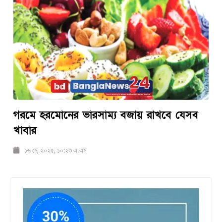
গরমে হরমোনের ভারসাম্য বজায় রাখবে যেসব
খাবার
১৬ মে, ২০২৫, ১০:২৩ এ.এম