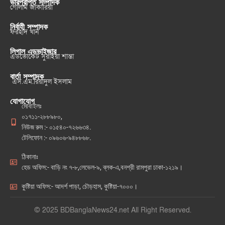
ভারপ্রাপ্ত সম্পাদক
গোলাম জাকারিয়া
নির্বাহী সম্পাদক
ফরহাদ খান
লিগাল এডভাইজার
এডভোকেট সুরাইয়া শান্তা
বার্তা সম্পাদক
এস.এম.রিয়াদুল ইসলাম
যোগাযোগ
মোবাইলঃ
০১৭১১-২৮৮৯৮০,
নিউজ রুম :- ০১৫৪০-৭২৬৬৩৪.
টেলিফোন :- ০৯৬০৬-৯৪৮৮৬৮.
ঠিকানাঃ
হেড অফিস:- বাড়ি নং ৭-৮,লেভেল-৯, ব্লক-এ,বনশ্রী রামপুরা ঢাকা-১২১৯।
কুষ্টিয়া অফিস:- আদর্শ পাড়া, চৌড়হাস, কুষ্টিয়া-৭০০০।
© 2025 BDBanglaNews24.net All Right Reserved.