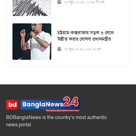
২২ জুন, ২০২৬, ১০:৩৯ পি.এম
চট্টগ্রাম-কক্সবাজার সড়ক ৬ লেনে
উন্নীত করার ঘোষণা প্রধানমন্ত্রীর
১৪ জুন, ২০২৬, ১:০১ এ.এম
BDBanglaNews is the country’s most authentic
news portal.