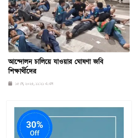
আন্দোলন চালিয়ে যাওয়ার ঘোষণা জবি
শিক্ষার্থীদের
১৫ মে, ২০২৫, ১১:২১ এ.এম