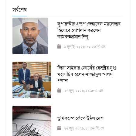
সর্বশেষ
সুপারস্টার গ্রুপে জেনারেল ম্যানেজার
হিসেবে যোগদান করলেন
কামরুজ্জামান নিলু
১ জুলাই, ২০২৬, ১০:২৩ পি.এম
জিয়া সাইবার ফোর্সের কেন্দ্রীয় যুগ্ম
মহাসচিব হলেন সাজ্জাদুল আলম
পলাশ
২৭ জুন, ২০২৬, ১১:১৮ এ.এম
ভূমিকম্পে কেঁপে উঠল দেশ
২২ জুন, ২০২৬, ১০:৩৯ পি.এম