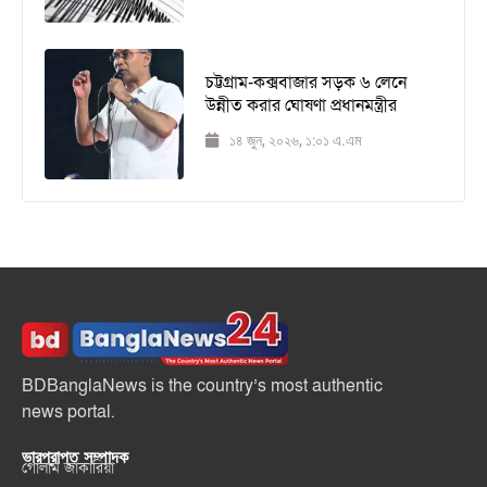
চট্টগ্রাম-কক্সবাজার সড়ক ৬ লেনে
উন্নীত করার ঘোষণা প্রধানমন্ত্রীর
১৪ জুন, ২০২৬, ১:০১ এ.এম
BDBanglaNews is the country’s most authentic
news portal.
ভারপ্রাপ্ত সম্পাদক
গোলাম জাকারিয়া