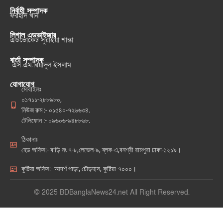
নির্বাহী সম্পাদক
ফরহাদ খান
লিগাল এডভাইজার
এডভোকেট সুরাইয়া শান্তা
বার্তা সম্পাদক
এস.এম.রিয়াদুল ইসলাম
যোগাযোগ
মোবাইলঃ
০১৭১১-২৮৮৯৮০,
নিউজ রুম :- ০১৫৪০-৭২৬৬৩৪.
টেলিফোন :- ০৯৬০৬-৯৪৮৮৬৮.
ঠিকানাঃ
হেড অফিস:- বাড়ি নং ৭-৮,লেভেল-৯, ব্লক-এ,বনশ্রী রামপুরা ঢাকা-১২১৯।
কুষ্টিয়া অফিস:- আদর্শ পাড়া, চৌড়হাস, কুষ্টিয়া-৭০০০।
© 2025 BDBanglaNews24.net All Right Reserved.