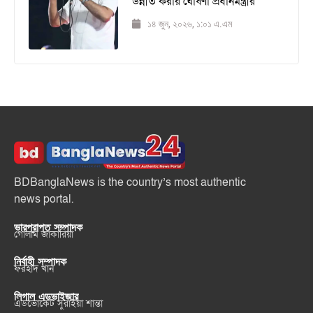
উন্নীত করার ঘোষণা প্রধানমন্ত্রীর
১৪ জুন, ২০২৬, ১:০১ এ.এম
BDBanglaNews is the country’s most authentic
news portal.
ভারপ্রাপ্ত সম্পাদক
গোলাম জাকারিয়া
নির্বাহী সম্পাদক
ফরহাদ খান
লিগাল এডভাইজার
এডভোকেট সুরাইয়া শান্তা