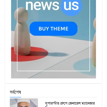
সর্বশেষ
সুপারস্টার গ্রুপে জেনারেল ম্যানেজার