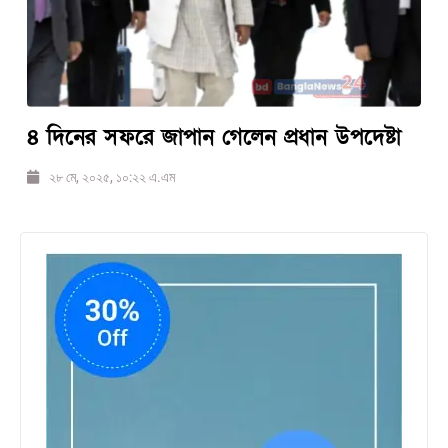
৪ দিনের সফরে জাপান গেলেন প্রধান উপদেষ্টা
২৮ মে, ২০২৫, ১০:২২ এ.এম