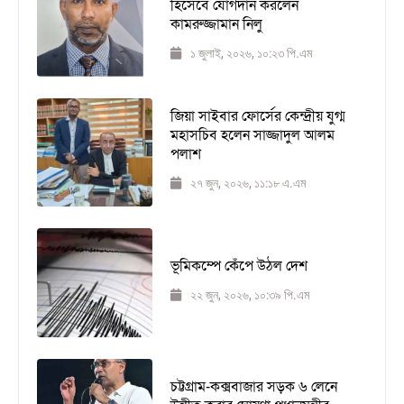
হিসেবে যোগদান করলেন
কামরুজ্জামান নিলু
১ জুলাই, ২০২৬, ১০:২৩ পি.এম
জিয়া সাইবার ফোর্সের কেন্দ্রীয় যুগ্ম
মহাসচিব হলেন সাজ্জাদুল আলম
পলাশ
২৭ জুন, ২০২৬, ১১:১৮ এ.এম
ভূমিকম্পে কেঁপে উঠল দেশ
২২ জুন, ২০২৬, ১০:৩৯ পি.এম
চট্টগ্রাম-কক্সবাজার সড়ক ৬ লেনে