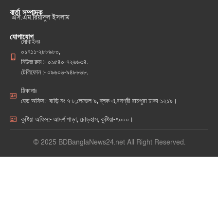
বার্তা সম্পাদক
এস.এম.রিয়াদুল ইসলাম
যোগাযোগ
মোবাইলঃ
০১৭১১-২৮৮৯৮০,
নিউজ রুম :- ০১৫৪০-৭২৬৬৩৪.
টেলিফোন :- ০৯৬০৬-৯৪৮৮৬৮.
ঠিকানাঃ
হেড অফিস:- বাড়ি নং ৭-৮,লেভেল-৯, ব্লক-এ,বনশ্রী রামপুরা ঢাকা-১২১৯।
কুষ্টিয়া অফিস:- আদর্শ পাড়া, চৌড়হাস, কুষ্টিয়া-৭০০০।
© 2025 BDBanglaNews24.net All Right Reserved.