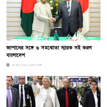
জাপানের সঙ্গে ৬ সমঝোতা স্মারক সই করল
বাংলাদেশ
৩০ মে, ২০২৫, ১১:৩৪ এ.এম