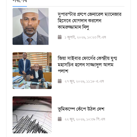
সুপারস্টার গ্রুপে জেনারেল ম্যানেজার
হিসেবে যোগদান করলেন
কামরুজ্জামান নিলু
১ জুলাই, ২০২৬, ১০:২৩ পি.এম
জিয়া সাইবার ফোর্সের কেন্দ্রীয় যুগ্ম
মহাসচিব হলেন সাজ্জাদুল আলম
পলাশ
২৭ জুন, ২০২৬, ১১:১৮ এ.এম
ভূমিকম্পে কেঁপে উঠল দেশ
২২ জুন, ২০২৬, ১০:৩৯ পি.এম