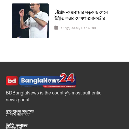
চট্টগ্রাম-কক্সবাজার সড়ক ৬ লেনে
উন্নীত করার ঘোষণা প্রধানমন্ত্রীর
১৪ জুন, ২০২৬, ১:০১ এ.এম
BDBanglaNews is the country’s most authentic
news portal.
ভারপ্রাপ্ত সম্পাদক
গোলাম জাকারিয়া
নির্বাহী সম্পাদক
ফরহাদ খান