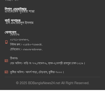
লিগাল এডভাইজার
এডভোকেট সুরাইয়া শান্তা
বার্তা সম্পাদক
এস.এম.রিয়াদুল ইসলাম
যোগাযোগ
মোবাইলঃ
০১৭১১-২৮৮৯৮০,
নিউজ রুম :- ০১৫৪০-৭২৬৬৩৪.
টেলিফোন :- ০৯৬০৬-৯৪৮৮৬৮.
ঠিকানাঃ
হেড অফিস:- বাড়ি নং ৭-৮,লেভেল-৯, ব্লক-এ,বনশ্রী রামপুরা ঢাকা-১২১৯।
কুষ্টিয়া অফিস:- আদর্শ পাড়া, চৌড়হাস, কুষ্টিয়া-৭০০০।
© 2025 BDBanglaNews24.net All Right Reserved.