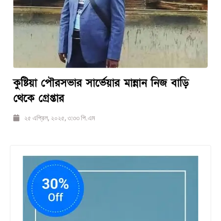
কুষ্টিয়া পৌরসভার সার্ভেয়ার মান্নান নিজ বাড়ি
থেকে গ্রেপ্তার
২৫ এপ্রিল, ২০২৫, ৩:৩৩ পি.এম