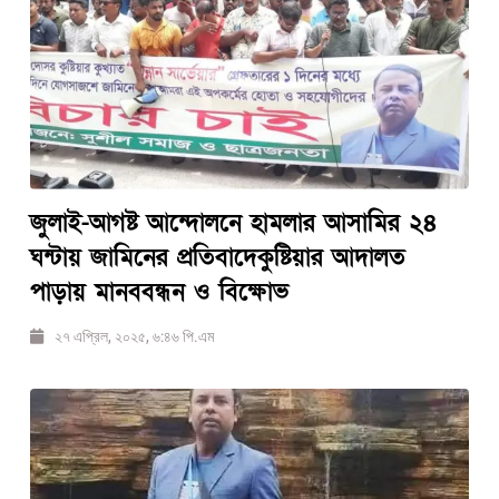
জুলাই-আগষ্ট আন্দোলনে হামলার আসামির ২৪
ঘন্টায় জামিনের প্রতিবাদেকুষ্টিয়ার আদালত
পাড়ায় মানববন্ধন ও বিক্ষোভ
২৭ এপ্রিল, ২০২৫, ৬:৪৬ পি.এম