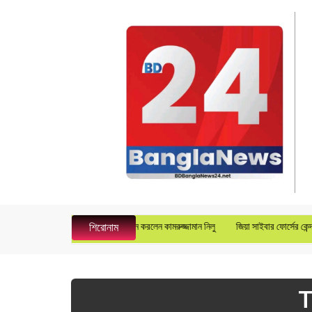
 গ্রুপে জেনারেল ম্যানেজার হিসেবে যোগদান করলেন কামরুজ্জামান নিলু
জিয়া সাইবার ফোর্সের কেন্দ্রী
শিরোনাম
T