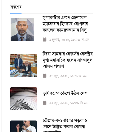
সর্বশেষ
সুপারস্টার গ্রুপে জেনারেল
ম্যানেজার হিসেবে যোগদান
করলেন কামরুজ্জামান নিলু
১ জুলাই, ২০২৬, ১০:২৩ পি.এম
জিয়া সাইবার ফোর্সের কেন্দ্রীয়
যুগ্ম মহাসচিব হলেন সাজ্জাদুল
আলম পলাশ
২৭ জুন, ২০২৬, ১১:১৮ এ.এম
ভূমিকম্পে কেঁপে উঠল দেশ
২২ জুন, ২০২৬, ১০:৩৯ পি.এম
চট্টগ্রাম-কক্সবাজার সড়ক ৬
লেনে উন্নীত করার ঘোষণা