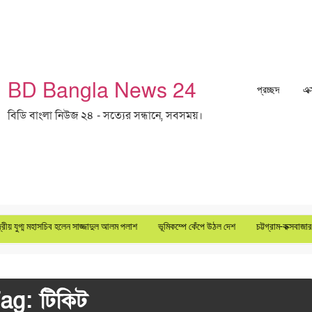
BD Bangla News 24
প্রচ্ছদ
এক
বিডি বাংলা নিউজ ২৪ - সত্যের সন্ধানে, সবসময়।
য় যুগ্ম মহাসচিব হলেন সাজ্জাদুল আলম পলাশ
ভূমিকম্পে কেঁপে উঠল দেশ
চট্টগ্রাম-কক্সবাজার স
ag:
টিকিট