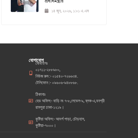
প্রধানমন্ত্রীর
১৪ জুন, ২০২৬, ১:০১ এ.এম
যোগাযোগ
মোবাইলঃ
০১৭১১-২৮৮৯৮০,
নিউজ রুম :- ০১৫৪০-৭২৬৬৩৪.
টেলিফোন :- ০৯৬০৬-৯৪৮৮৬৮.
ঠিকানাঃ
হেড অফিস:- বাড়ি নং ৭-৮,লেভেল-৯, ব্লক-এ,বনশ্রী
রামপুরা ঢাকা-১২১৯।
কুষ্টিয়া অফিস:- আদর্শ পাড়া, চৌড়হাস,
কুষ্টিয়া-৭০০০।