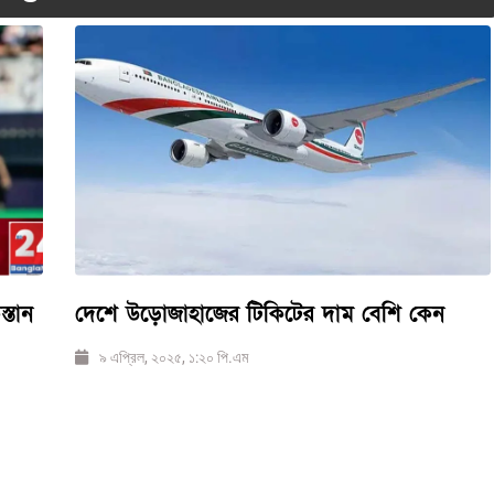
্তান
দেশে উড়োজাহাজের টিকিটের দাম বেশি কেন
৯ এপ্রিল, ২০২৫, ১:২০ পি.এম