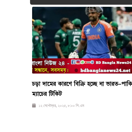
চড়া দামের কারণে বিক্রি হচ্ছে না ভারত–পাকিস
ম্যাচের টিকিট
১২ সেপ্টেম্বর, ২০২৫, ৮:০০ পি.এম