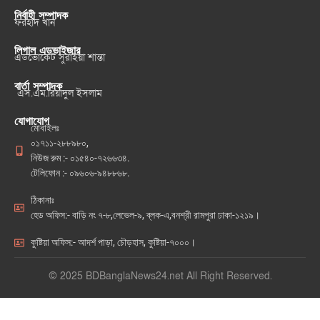
নির্বাহী সম্পাদক
ফরহাদ খান
লিগাল এডভাইজার
এডভোকেট সুরাইয়া শান্তা
বার্তা সম্পাদক
এস.এম.রিয়াদুল ইসলাম
যোগাযোগ
মোবাইলঃ
০১৭১১-২৮৮৯৮০,
নিউজ রুম :- ০১৫৪০-৭২৬৬৩৪.
টেলিফোন :- ০৯৬০৬-৯৪৮৮৬৮.
ঠিকানাঃ
হেড অফিস:- বাড়ি নং ৭-৮,লেভেল-৯, ব্লক-এ,বনশ্রী রামপুরা ঢাকা-১২১৯।
কুষ্টিয়া অফিস:- আদর্শ পাড়া, চৌড়হাস, কুষ্টিয়া-৭০০০।
© 2025 BDBanglaNews24.net All Right Reserved.