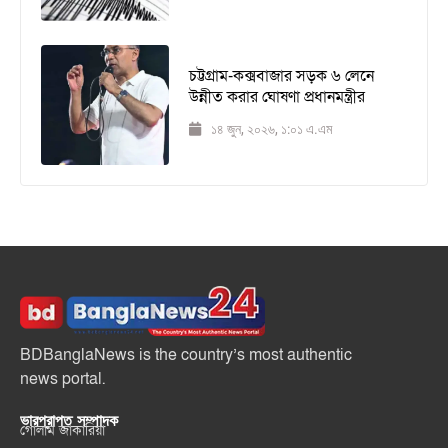
চট্টগ্রাম-কক্সবাজার সড়ক ৬ লেনে
উন্নীত করার ঘোষণা প্রধানমন্ত্রীর
১৪ জুন, ২০২৬, ১:০১ এ.এম
BDBanglaNews is the country’s most authentic
news portal.
ভারপ্রাপ্ত সম্পাদক
গোলাম জাকারিয়া