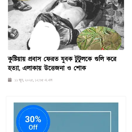
কুষ্টিয়ায় প্রবাস ফেরত যুবক টুটুলকে গুলি করে
হত্যা, এলাকায় উত্তেজনা ও শোক
১১ জুন, ২০২৫, ১২:৩৫ এ.এম