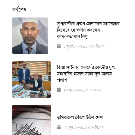
সর্বশেষ
সুপারস্টার গ্রুপে জেনারেল ম্যানেজার
হিসেবে যোগদান করলেন
কামরুজ্জামান নিলু
১ জুলাই, ২০২৬, ১০:২৩ পি.এম
জিয়া সাইবার ফোর্সের কেন্দ্রীয় যুগ্ম
মহাসচিব হলেন সাজ্জাদুল আলম
পলাশ
২৭ জুন, ২০২৬, ১১:১৮ এ.এম
ভূমিকম্পে কেঁপে উঠল দেশ
২২ জুন, ২০২৬, ১০:৩৯ পি.এম