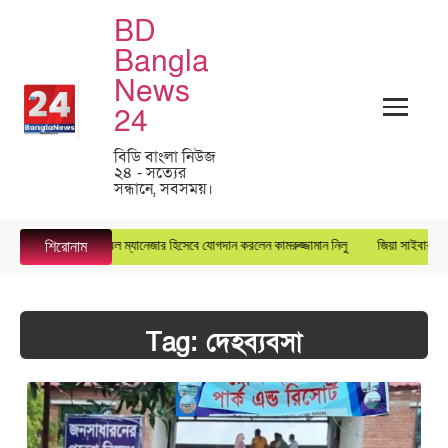
BD
Bangla
News
24
বিডি বাংলা নিউজ
২৪ - সত্যের
সন্ধানে, সবসময়।
সুপারস্টার গ্রুপে জেনারেল ম্যানেজার হিসেবে যোগদান করলেন কামরুজ্জামান নিলু
জিয়া সাইবার ফোর্স
শিরোনাম
Tag:
দেহব্যবসা