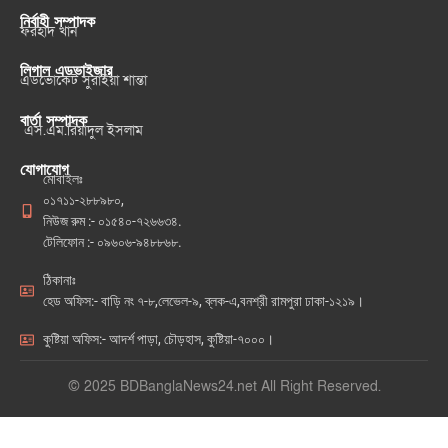
নির্বাহী সম্পাদক
ফরহাদ খান
লিগাল এডভাইজার
এডভোকেট সুরাইয়া শান্তা
বার্তা সম্পাদক
এস.এম.রিয়াদুল ইসলাম
যোগাযোগ
মোবাইলঃ
০১৭১১-২৮৮৯৮০,
নিউজ রুম :- ০১৫৪০-৭২৬৬৩৪.
টেলিফোন :- ০৯৬০৬-৯৪৮৮৬৮.
ঠিকানাঃ
হেড অফিস:- বাড়ি নং ৭-৮,লেভেল-৯, ব্লক-এ,বনশ্রী রামপুরা ঢাকা-১২১৯।
কুষ্টিয়া অফিস:- আদর্শ পাড়া, চৌড়হাস, কুষ্টিয়া-৭০০০।
© 2025 BDBanglaNews24.net All Right Reserved.