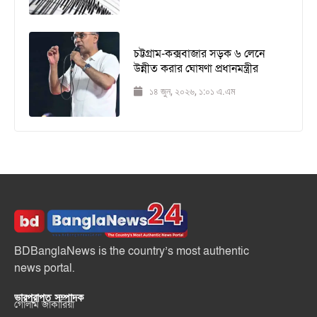
চট্টগ্রাম-কক্সবাজার সড়ক ৬ লেনে
উন্নীত করার ঘোষণা প্রধানমন্ত্রীর
১৪ জুন, ২০২৬, ১:০১ এ.এম
BDBanglaNews is the country’s most authentic
news portal.
ভারপ্রাপ্ত সম্পাদক
গোলাম জাকারিয়া