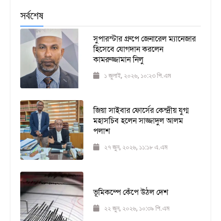
সর্বশেষ
সুপারস্টার গ্রুপে জেনারেল ম্যানেজার
হিসেবে যোগদান করলেন
কামরুজ্জামান নিলু
১ জুলাই, ২০২৬, ১০:২৩ পি.এম
জিয়া সাইবার ফোর্সের কেন্দ্রীয় যুগ্ম
মহাসচিব হলেন সাজ্জাদুল আলম
পলাশ
২৭ জুন, ২০২৬, ১১:১৮ এ.এম
ভূমিকম্পে কেঁপে উঠল দেশ
২২ জুন, ২০২৬, ১০:৩৯ পি.এম