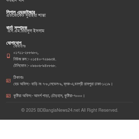
ফরহাদ খান
লিগাল এডভাইজার
এডভোকেট সুরাইয়া শান্তা
বার্তা সম্পাদক
এস.এম.রিয়াদুল ইসলাম
যোগাযোগ
মোবাইলঃ
০১৭১১-২৮৮৯৮০,
নিউজ রুম :- ০১৫৪০-৭২৬৬৩৪.
টেলিফোন :- ০৯৬০৬-৯৪৮৮৬৮.
ঠিকানাঃ
হেড অফিস:- বাড়ি নং ৭-৮,লেভেল-৯, ব্লক-এ,বনশ্রী রামপুরা ঢাকা-১২১৯।
কুষ্টিয়া অফিস:- আদর্শ পাড়া, চৌড়হাস, কুষ্টিয়া-৭০০০।
© 2025 BDBanglaNews24.net All Right Reserved.