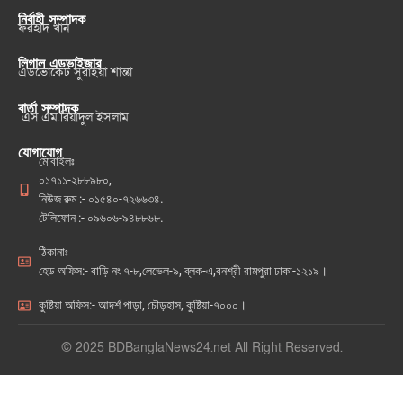
নির্বাহী সম্পাদক
ফরহাদ খান
লিগাল এডভাইজার
এডভোকেট সুরাইয়া শান্তা
বার্তা সম্পাদক
এস.এম.রিয়াদুল ইসলাম
যোগাযোগ
মোবাইলঃ
০১৭১১-২৮৮৯৮০,
নিউজ রুম :- ০১৫৪০-৭২৬৬৩৪.
টেলিফোন :- ০৯৬০৬-৯৪৮৮৬৮.
ঠিকানাঃ
হেড অফিস:- বাড়ি নং ৭-৮,লেভেল-৯, ব্লক-এ,বনশ্রী রামপুরা ঢাকা-১২১৯।
কুষ্টিয়া অফিস:- আদর্শ পাড়া, চৌড়হাস, কুষ্টিয়া-৭০০০।
© 2025 BDBanglaNews24.net All Right Reserved.