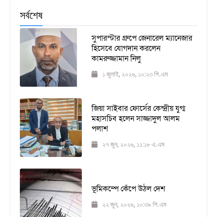
সর্বশেষ
সুপারস্টার গ্রুপে জেনারেল ম্যানেজার
হিসেবে যোগদান করলেন
কামরুজ্জামান নিলু
১ জুলাই, ২০২৬, ১০:২৩ পি.এম
জিয়া সাইবার ফোর্সের কেন্দ্রীয় যুগ্ম
মহাসচিব হলেন সাজ্জাদুল আলম
পলাশ
২৭ জুন, ২০২৬, ১১:১৮ এ.এম
ভূমিকম্পে কেঁপে উঠল দেশ
২২ জুন, ২০২৬, ১০:৩৯ পি.এম