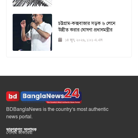
চট্টগ্রাম-কক্সবাজার সড়ক ৬ লেনে
উন্নীত করার ঘোষণা প্রধানমন্ত্রীর
১৪ জুন, ২০২৬, ১:০১ এ.এম
BDBanglaNews is the country’s most authentic
news portal.
ভারপ্রাপ্ত সম্পাদক
গোলাম জাকারিয়া