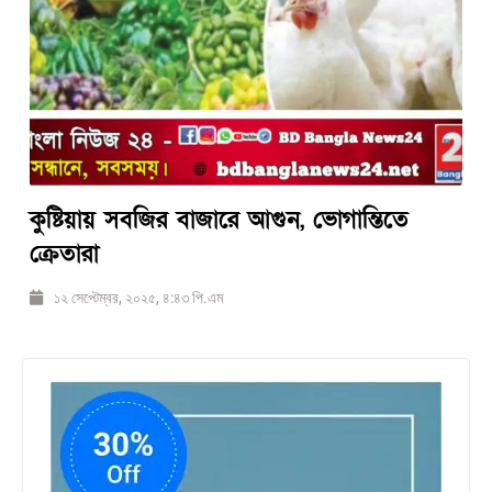
কুষ্টিয়ায় ​সবজির বাজারে আগুন, ভোগান্তিতে
ক্রেতারা
১২ সেপ্টেম্বর, ২০২৫, ৪:৪৩ পি.এম