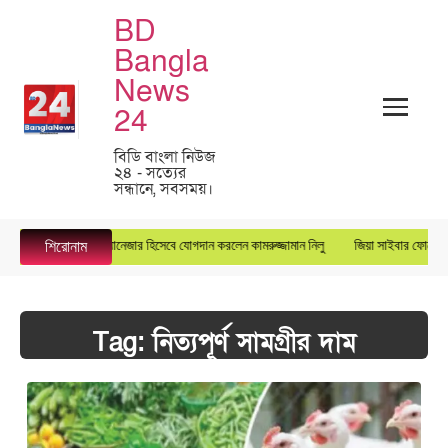
BD
Bangla
News
24
বিডি বাংলা নিউজ
২৪ - সত্যের
সন্ধানে, সবসময়।
রস্টার গ্রুপে জেনারেল ম্যানেজার হিসেবে যোগদান করলেন কামরুজ্জামান নিলু
জিয়া সাইবার ফোর্সের ক
শিরোনাম
Tag:
নিত্যপূর্ণ সামগ্রীর দাম