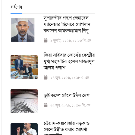
সর্বশেষ
সুপারস্টার গ্রুপে জেনারেল
ম্যানেজার হিসেবে যোগদান
করলেন কামরুজ্জামান নিলু
১ জুলাই, ২০২৬, ১০:২৩ পি.এম
জিয়া সাইবার ফোর্সের কেন্দ্রীয়
যুগ্ম মহাসচিব হলেন সাজ্জাদুল
আলম পলাশ
২৭ জুন, ২০২৬, ১১:১৮ এ.এম
ভূমিকম্পে কেঁপে উঠল দেশ
২২ জুন, ২০২৬, ১০:৩৯ পি.এম
চট্টগ্রাম-কক্সবাজার সড়ক ৬
লেনে উন্নীত করার ঘোষণা