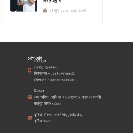
প্রধানমন্ত্রীর
১৪ জুন, ২০২৬, ১:০১ এ.এম
যোগাযোগ
মোবাইলঃ
০১৭১১-২৮৮৯৮০,
নিউজ রুম :- ০১৫৪০-৭২৬৬৩৪.
টেলিফোন :- ০৯৬০৬-৯৪৮৮৬৮.
ঠিকানাঃ
হেড অফিস:- বাড়ি নং ৭-৮,লেভেল-৯, ব্লক-এ,বনশ্রী
রামপুরা ঢাকা-১২১৯।
কুষ্টিয়া অফিস:- আদর্শ পাড়া, চৌড়হাস,
কুষ্টিয়া-৭০০০।