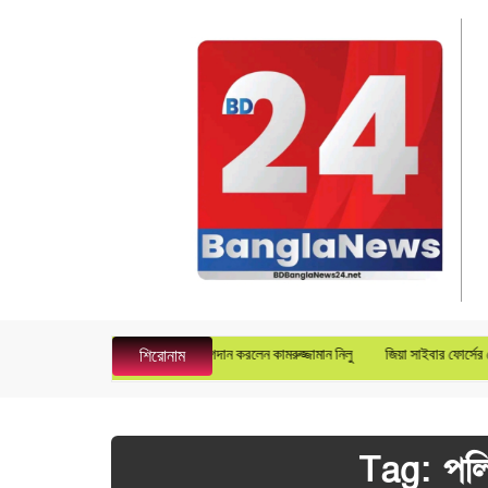
টার গ্রুপে জেনারেল ম্যানেজার হিসেবে যোগদান করলেন কামরুজ্জামান নিলু
জিয়া সাইবার ফোর্সের কেন্দ
শিরোনাম
Tag:
পল