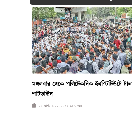
মঙ্গলবার থেকে পলিটেকনিক ইনস্টিটিউটে টান
শাটডাউন
২৯ এপ্রিল, ২০২৫, ১২:১৯ এ.এম