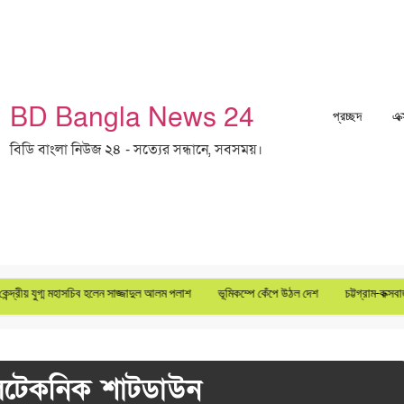
BD Bangla News 24
প্রচ্ছদ
এক
বিডি বাংলা নিউজ ২৪ - সত্যের সন্ধানে, সবসময়।
্রীয় যুগ্ম মহাসচিব হলেন সাজ্জাদুল আলম পলাশ
ভূমিকম্পে কেঁপে উঠল দেশ
চট্টগ্রাম-কক্সবাজা
িটেকনিক শাটডাউন