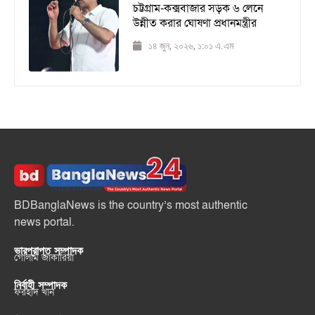
চট্টগ্রাম-কক্সবাজার সড়ক ৬ লেনে
উন্নীত করার ঘোষণা প্রধানমন্ত্রীর
১৪ জুন, ২০২৬, ১:০১ এ.এম
BDBanglaNews is the country’s most authentic
news portal.
ভারপ্রাপ্ত সম্পাদক
গোলাম জাকারিয়া
নির্বাহী সম্পাদক
ফরহাদ খান