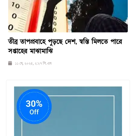
তীব্র তাপপ্রবাহে পুড়ছে দেশ, স্বস্তি মিলতে পারে
সপ্তাহের মাঝামাঝি
১১ মে, ২০২৫, ২:২৭ পি.এম