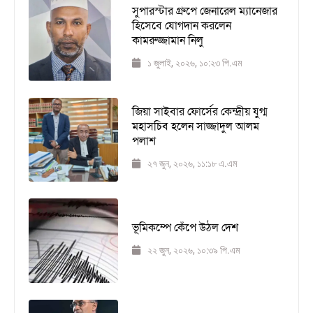
সুপারস্টার গ্রুপে জেনারেল ম্যানেজার
হিসেবে যোগদান করলেন
কামরুজ্জামান নিলু
১ জুলাই, ২০২৬, ১০:২৩ পি.এম
জিয়া সাইবার ফোর্সের কেন্দ্রীয় যুগ্ম
মহাসচিব হলেন সাজ্জাদুল আলম
পলাশ
২৭ জুন, ২০২৬, ১১:১৮ এ.এম
ভূমিকম্পে কেঁপে উঠল দেশ
২২ জুন, ২০২৬, ১০:৩৯ পি.এম