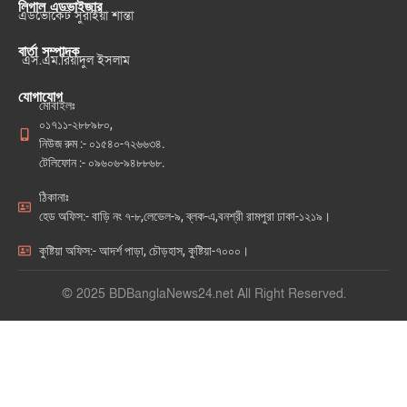
লিগাল এডভাইজার
এডভোকেট সুরাইয়া শান্তা
বার্তা সম্পাদক
এস.এম.রিয়াদুল ইসলাম
যোগাযোগ
মোবাইলঃ
০১৭১১-২৮৮৯৮০,
নিউজ রুম :- ০১৫৪০-৭২৬৬৩৪.
টেলিফোন :- ০৯৬০৬-৯৪৮৮৬৮.
ঠিকানাঃ
হেড অফিস:- বাড়ি নং ৭-৮,লেভেল-৯, ব্লক-এ,বনশ্রী রামপুরা ঢাকা-১২১৯।
কুষ্টিয়া অফিস:- আদর্শ পাড়া, চৌড়হাস, কুষ্টিয়া-৭০০০।
© 2025 BDBanglaNews24.net All Right Reserved.