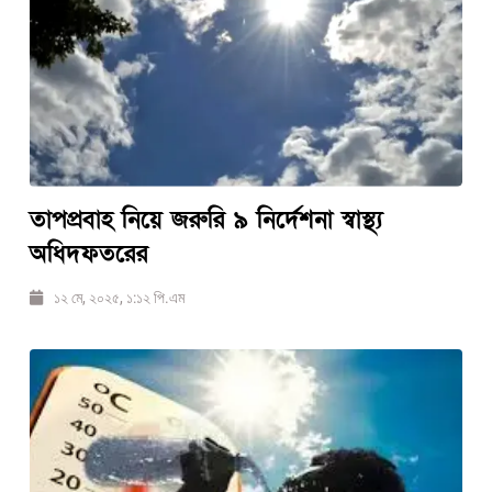
তাপপ্রবাহ নিয়ে জরুরি ৯ নির্দেশনা স্বাস্থ্য
অধিদফতরের
১২ মে, ২০২৫, ১:১২ পি.এম