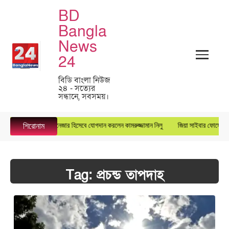
BD
Bangla
News
24
বিডি বাংলা নিউজ
২৪ - সত্যের
সন্ধানে, সবসময়।
্টার গ্রুপে জেনারেল ম্যানেজার হিসেবে যোগদান করলেন কামরুজ্জামান নিলু
জিয়া সাইবার ফোর্সের কেন
শিরোনাম
Tag:
প্রচন্ড তাপদাহ