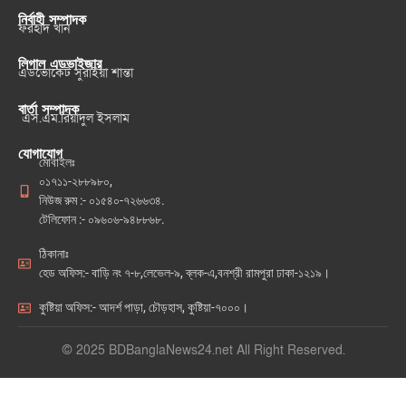
নির্বাহী সম্পাদক
ফরহাদ খান
লিগাল এডভাইজার
এডভোকেট সুরাইয়া শান্তা
বার্তা সম্পাদক
এস.এম.রিয়াদুল ইসলাম
যোগাযোগ
মোবাইলঃ
০১৭১১-২৮৮৯৮০,
নিউজ রুম :- ০১৫৪০-৭২৬৬৩৪.
টেলিফোন :- ০৯৬০৬-৯৪৮৮৬৮.
ঠিকানাঃ
হেড অফিস:- বাড়ি নং ৭-৮,লেভেল-৯, ব্লক-এ,বনশ্রী রামপুরা ঢাকা-১২১৯।
কুষ্টিয়া অফিস:- আদর্শ পাড়া, চৌড়হাস, কুষ্টিয়া-৭০০০।
© 2025 BDBanglaNews24.net All Right Reserved.