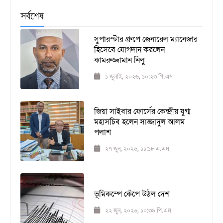
সর্বশেষ
সুপারস্টার গ্রুপে জেনারেল ম্যানেজার
হিসেবে যোগদান করলেন
কামরুজ্জামান নিলু
১ জুলাই, ২০২৬, ১০:২৩ পি.এম
জিয়া সাইবার ফোর্সের কেন্দ্রীয় যুগ্ম
মহাসচিব হলেন সাজ্জাদুল আলম
পলাশ
২৭ জুন, ২০২৬, ১১:১৮ এ.এম
ভূমিকম্পে কেঁপে উঠল দেশ
২২ জুন, ২০২৬, ১০:৩৯ পি.এম