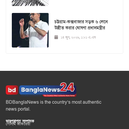
চট্টগ্রাম-কক্সবাজার সড়ক ৬ লেনে
উন্নীত করার ঘোষণা প্রধানমন্ত্রীর
১৪ জুন, ২০২৬, ১:০১ এ.এম
BDBanglaNews is the country’s most authentic
news portal.
ভারপ্রাপ্ত সম্পাদক
গোলাম জাকারিয়া