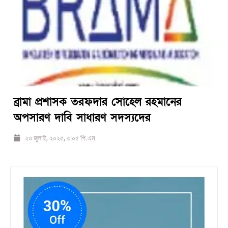
ব্রামা প্রশাসক তরফদার সোহেল রহমানের
অপসারণ দাবি সাধারণ সদস্যদের
২৩ জুলাই, ২০২৫, ৩:০৫ পি.এম