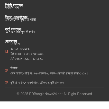
নির্বাহী সম্পাদক
ফরহাদ খান
লিগাল এডভাইজার
এডভোকেট সুরাইয়া শান্তা
বার্তা সম্পাদক
এস.এম.রিয়াদুল ইসলাম
যোগাযোগ
মোবাইলঃ
০১৭১১-২৮৮৯৮০,
নিউজ রুম :- ০১৫৪০-৭২৬৬৩৪.
টেলিফোন :- ০৯৬০৬-৯৪৮৮৬৮.
ঠিকানাঃ
হেড অফিস:- বাড়ি নং ৭-৮,লেভেল-৯, ব্লক-এ,বনশ্রী রামপুরা ঢাকা-১২১৯।
কুষ্টিয়া অফিস:- আদর্শ পাড়া, চৌড়হাস, কুষ্টিয়া-৭০০০।
© 2025 BDBanglaNews24.net All Right Reserved.