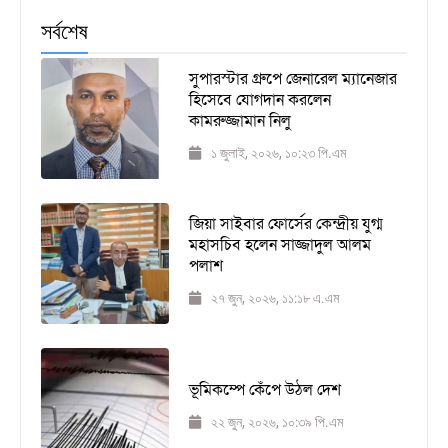
সর্বশেষ
সুপারস্টার গ্রুপে জেনারেল ম্যানেজার
হিসেবে যোগদান করলেন
কামরুজ্জামান নিলু
১ জুলাই, ২০২৬, ১০:২৩ পি.এম
জিয়া সাইবার ফোর্সের কেন্দ্রীয় যুগ্ম
মহাসচিব হলেন সাজ্জাদুল আলম
পলাশ
২৭ জুন, ২০২৬, ১১:১৮ এ.এম
ভূমিকম্পে কেঁপে উঠল দেশ
২২ জুন, ২০২৬, ১০:৩৯ পি.এম