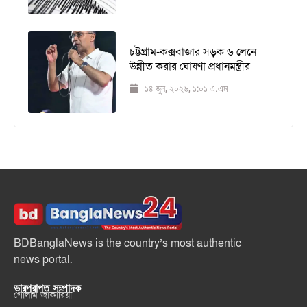
চট্টগ্রাম-কক্সবাজার সড়ক ৬ লেনে
উন্নীত করার ঘোষণা প্রধানমন্ত্রীর
১৪ জুন, ২০২৬, ১:০১ এ.এম
BDBanglaNews is the country’s most authentic
news portal.
ভারপ্রাপ্ত সম্পাদক
গোলাম জাকারিয়া