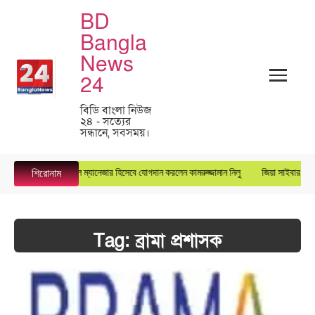
BD
Bangla
News
24
বিডি বাংলা নিউজ
২৪ - সত্যের
সন্ধানে, সবসময়।
সুপারস্টার গ্রুপে জেনারেল ম্যানেজার হিসেবে যোগদান করলেন কামরুজ্জামান নিলু
জিয়া সাইবার ফোর্সে
শিরোনাম
Tag:
ব্রামা প্রশাসক