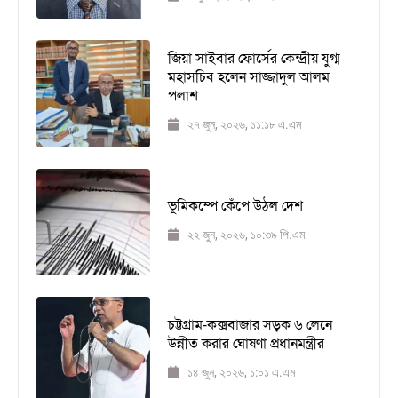
জিয়া সাইবার ফোর্সের কেন্দ্রীয় যুগ্ম
মহাসচিব হলেন সাজ্জাদুল আলম
পলাশ
২৭ জুন, ২০২৬, ১১:১৮ এ.এম
ভূমিকম্পে কেঁপে উঠল দেশ
২২ জুন, ২০২৬, ১০:৩৯ পি.এম
চট্টগ্রাম-কক্সবাজার সড়ক ৬ লেনে
উন্নীত করার ঘোষণা প্রধানমন্ত্রীর
১৪ জুন, ২০২৬, ১:০১ এ.এম