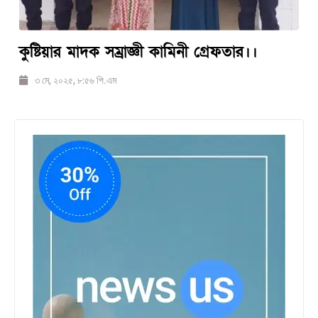
কুষ্টিয়ার মাদক সম্রাজ্ঞী কামিনী গ্রেফতার।।
৩ মে, ২০২৫, ৮:৫৬ পি.এম