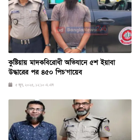
কুষ্টিয়ায় মাদকবিরোধী অভিযানে ৫শ ইয়াবা
উদ্ধারের পর ৪৫০ পিচ’গায়েব
৫ জুন, ২০২৫, ১২:১০ এ.এম