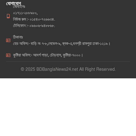
যোগাযোগ
মোবাইলঃ
০১৭১১-২৮৮৯৮০,
নিউজ রুম :- ০১৫৪০-৭২৬৬৩৪.
টেলিফোন :- ০৯৬০৬-৯৪৮৮৬৮.
ঠিকানাঃ
হেড অফিস:- বাড়ি নং ৭-৮,লেভেল-৯, ব্লক-এ,বনশ্রী রামপুরা ঢাকা-১২১৯।
কুষ্টিয়া অফিস:- আদর্শ পাড়া, চৌড়হাস, কুষ্টিয়া-৭০০০।
© 2025 BDBanglaNews24.net All Right Reserved.