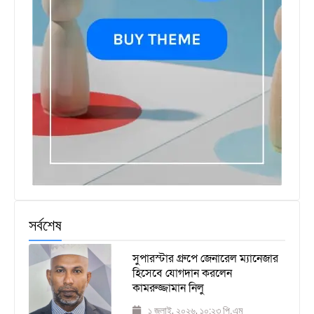
সর্বশেষ
সুপারস্টার গ্রুপে জেনারেল ম্যানেজার
হিসেবে যোগদান করলেন
কামরুজ্জামান নিলু
১ জুলাই, ২০২৬, ১০:২৩ পি.এম