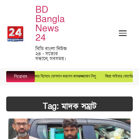
BD
Bangla
News
24
বিডি বাংলা নিউজ
২৪ - সত্যের
সন্ধানে, সবসময়।
ার গ্রুপে জেনারেল ম্যানেজার হিসেবে যোগদান করলেন কামরুজ্জামান নিলু
জিয়া সাইবার ফোর্সের কেন্দ্
শিরোনাম
Tag:
মাদক সম্রাট