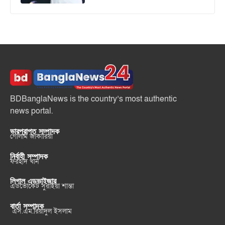
BDBanglaNews is the country’s most authentic
news portal.
ভারপ্রাপ্ত সম্পাদক
গোলাম জাকারিয়া
নির্বাহী সম্পাদক
ফরহাদ খান
লিগাল এডভাইজার
এডভোকেট সুরাইয়া শান্তা
বার্তা সম্পাদক
এস.এম.রিয়াদুল ইসলাম