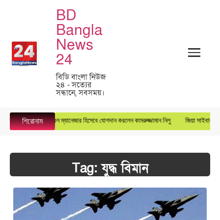
BD
Bangla
News
24
বিডি বাংলা নিউজ
২৪ - সত্যের
সন্ধানে, সবসময়।
সুপারস্টার গ্রুপে জেনারেল ম্যানেজার হিসেবে যোগদান করলেন কামরুজ্জামান নিলু
জিয়া সাইবার ফোর্স
শিরোনাম
Tag:
যুদ্ধ বিমান