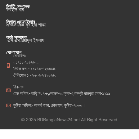
নির্বাহী সম্পাদক
ফরহাদ খান
লিগাল এডভাইজার
এডভোকেট সুরাইয়া শান্তা
বার্তা সম্পাদক
এস.এম.রিয়াদুল ইসলাম
যোগাযোগ
মোবাইলঃ
০১৭১১-২৮৮৯৮০,
নিউজ রুম :- ০১৫৪০-৭২৬৬৩৪.
টেলিফোন :- ০৯৬০৬-৯৪৮৮৬৮.
ঠিকানাঃ
হেড অফিস:- বাড়ি নং ৭-৮,লেভেল-৯, ব্লক-এ,বনশ্রী রামপুরা ঢাকা-১২১৯।
কুষ্টিয়া অফিস:- আদর্শ পাড়া, চৌড়হাস, কুষ্টিয়া-৭০০০।
© 2025 BDBanglaNews24.net All Right Reserved.