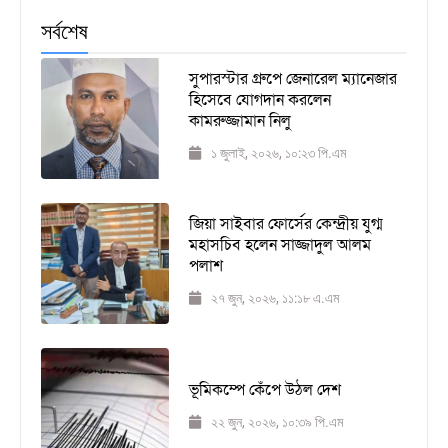
সর্বশেষ
সুপারস্টার গ্রুপে জেনারেল ম্যানেজার
হিসেবে যোগদান করলেন
কামরুজ্জামান নিলু
১ জুলাই, ২০২৬, ১০:২৩ পি.এম
জিয়া সাইবার ফোর্সের কেন্দ্রীয় যুগ্ম
মহাসচিব হলেন সাজ্জাদুল আলম
পলাশ
২৭ জুন, ২০২৬, ১১:১৮ এ.এম
ভূমিকম্পে কেঁপে উঠল দেশ
২২ জুন, ২০২৬, ১০:৩৯ পি.এম