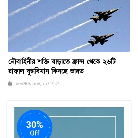
নৌবাহিনীর শক্তি বাড়াতে ফ্রান্স থেকে ২৬টি
রাফাল যুদ্ধবিমান কিনছে ভারত
২৮ এপ্রিল, ২০২৫, ২:০৪ পি.এম