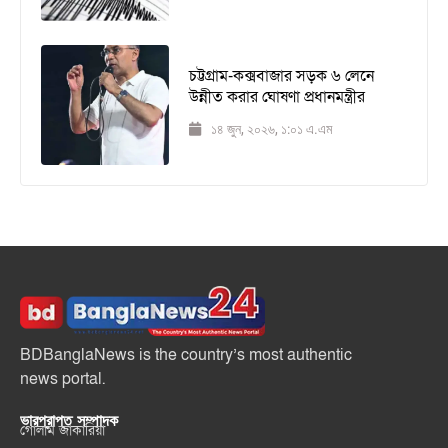
চট্টগ্রাম-কক্সবাজার সড়ক ৬ লেনে
উন্নীত করার ঘোষণা প্রধানমন্ত্রীর
১৪ জুন, ২০২৬, ১:০১ এ.এম
BDBanglaNews is the country’s most authentic
news portal.
ভারপ্রাপ্ত সম্পাদক
গোলাম জাকারিয়া