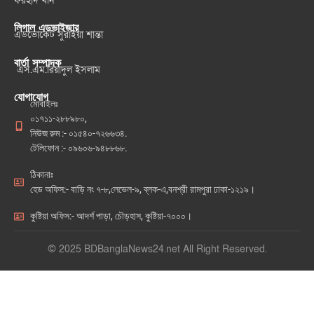
ফরহাদ খান
লিগাল এডভাইজার
এডভোকেট সুরাইয়া শান্তা
বার্তা সম্পাদক
এস.এম.রিয়াদুল ইসলাম
যোগাযোগ
মোবাইলঃ
০১৭১১-২৮৮৯৮০,
নিউজ রুম :- ০১৫৪০-৭২৬৬৩৪.
টেলিফোন :- ০৯৬০৬-৯৪৮৮৬৮.
ঠিকানাঃ
হেড অফিস:- বাড়ি নং ৭-৮,লেভেল-৯, ব্লক-এ,বনশ্রী রামপুরা ঢাকা-১২১৯।
কুষ্টিয়া অফিস:- আদর্শ পাড়া, চৌড়হাস, কুষ্টিয়া-৭০০০।
© 2025 BDBanglaNews24.net All Right Reserved.