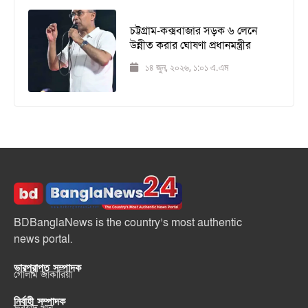
চট্টগ্রাম-কক্সবাজার সড়ক ৬ লেনে
উন্নীত করার ঘোষণা প্রধানমন্ত্রীর
১৪ জুন, ২০২৬, ১:০১ এ.এম
BDBanglaNews is the country’s most authentic
news portal.
ভারপ্রাপ্ত সম্পাদক
গোলাম জাকারিয়া
নির্বাহী সম্পাদক