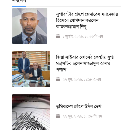
সর্বশেষ
সুপারস্টার গ্রুপে জেনারেল ম্যানেজার
হিসেবে যোগদান করলেন
কামরুজ্জামান নিলু
১ জুলাই, ২০২৬, ১০:২৩ পি.এম
জিয়া সাইবার ফোর্সের কেন্দ্রীয় যুগ্ম
মহাসচিব হলেন সাজ্জাদুল আলম
পলাশ
২৭ জুন, ২০২৬, ১১:১৮ এ.এম
ভূমিকম্পে কেঁপে উঠল দেশ
২২ জুন, ২০২৬, ১০:৩৯ পি.এম