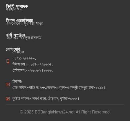
নির্বাহী সম্পাদক
ফরহাদ খান
লিগাল এডভাইজার
এডভোকেট সুরাইয়া শান্তা
বার্তা সম্পাদক
এস.এম.রিয়াদুল ইসলাম
যোগাযোগ
মোবাইলঃ
০১৭১১-২৮৮৯৮০,
নিউজ রুম :- ০১৫৪০-৭২৬৬৩৪.
টেলিফোন :- ০৯৬০৬-৯৪৮৮৬৮.
ঠিকানাঃ
হেড অফিস:- বাড়ি নং ৭-৮,লেভেল-৯, ব্লক-এ,বনশ্রী রামপুরা ঢাকা-১২১৯।
কুষ্টিয়া অফিস:- আদর্শ পাড়া, চৌড়হাস, কুষ্টিয়া-৭০০০।
© 2025 BDBanglaNews24.net All Right Reserved.