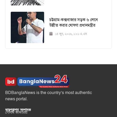
চট্টগ্রাম-কক্সবাজার সড়ক ৬ লেনে
উন্নীত করার ঘোষণা প্রধানমন্ত্রীর
১৪ জুন, ২০২৬, ১:০১ এ.এম
BDBanglaNews is the country’s most authentic
news portal.
ভারপ্রাপ্ত সম্পাদক
গোলাম জাকারিয়া