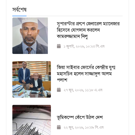
সর্বশেষ
সুপারস্টার গ্রুপে জেনারেল ম্যানেজার
হিসেবে যোগদান করলেন
কামরুজ্জামান নিলু
১ জুলাই, ২০২৬, ১০:২৩ পি.এম
জিয়া সাইবার ফোর্সের কেন্দ্রীয় যুগ্ম
মহাসচিব হলেন সাজ্জাদুল আলম
পলাশ
২৭ জুন, ২০২৬, ১১:১৮ এ.এম
ভূমিকম্পে কেঁপে উঠল দেশ
২২ জুন, ২০২৬, ১০:৩৯ পি.এম