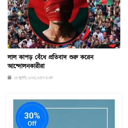
‎লাল কাপড় বেঁধে প্রতিবাদ শুরু করেন
আন্দোলনকারীরা‎
২৯ জুলাই, ২০২৫, ৯:৪৭ এ.এম