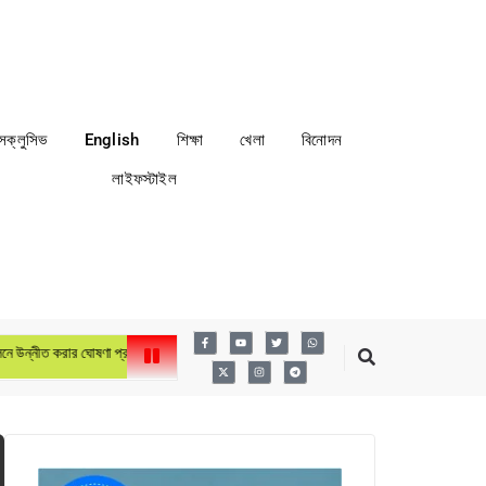
্সক্লুসিভ
English
শিক্ষা
খেলা
বিনোদন
লাইফস্টাইল
উন্নীত করার ঘোষণা প্রধানমন্ত্রীর
লায়ন্স ইন্টারন্যাশনাল ডিস্ট্রিক্ট ৩১৫এ৩ বাংলাদেশের ৬ষ্ঠ বার্ষিক