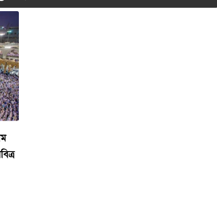
থম
িত্র