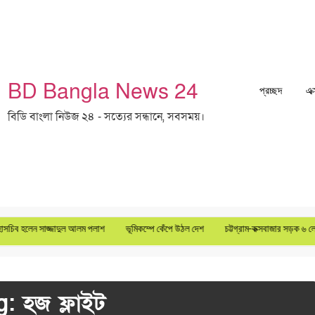
BD Bangla News 24
প্রচ্ছদ
এক
বিডি বাংলা নিউজ ২৪ - সত্যের সন্ধানে, সবসময়।
াসচিব হলেন সাজ্জাদুল আলম পলাশ
ভূমিকম্পে কেঁপে উঠল দেশ
চট্টগ্রাম-কক্সবাজার সড়ক ৬ লেনে 
g:
হজ ফ্লাইট