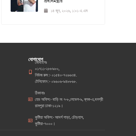
প্রধানমন্ত্রীর
১৪ জুন, ২০২৬, ১:০১ এ.এম
যোগাযোগ
মোবাইলঃ
০১৭১১-২৮৮৯৮০,
নিউজ রুম :- ০১৫৪০-৭২৬৬৩৪.
টেলিফোন :- ০৯৬০৬-৯৪৮৮৬৮.
ঠিকানাঃ
হেড অফিস:- বাড়ি নং ৭-৮,লেভেল-৯, ব্লক-এ,বনশ্রী
রামপুরা ঢাকা-১২১৯।
কুষ্টিয়া অফিস:- আদর্শ পাড়া, চৌড়হাস,
কুষ্টিয়া-৭০০০।