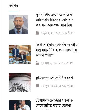
সর্বশেষ
সুপারস্টার গ্রুপে জেনারেল
ম্যানেজার হিসেবে যোগদান
করলেন কামরুজ্জামান নিলু
১ জুলাই, ২০২৬, ১০:২৩ পি.এম
জিয়া সাইবার ফোর্সের কেন্দ্রীয়
যুগ্ম মহাসচিব হলেন সাজ্জাদুল
আলম পলাশ
২৭ জুন, ২০২৬, ১১:১৮ এ.এম
ভূমিকম্পে কেঁপে উঠল দেশ
২২ জুন, ২০২৬, ১০:৩৯ পি.এম
চট্টগ্রাম-কক্সবাজার সড়ক ৬
লেনে উন্নীত করার ঘোষণা