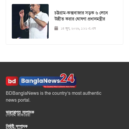
চট্টগ্রাম-কক্সবাজার সড়ক ৬ লেনে
উন্নীত করার ঘোষণা প্রধানমন্ত্রীর
১৪ জুন, ২০২৬, ১:০১ এ.এম
BDBanglaNews is the country’s most authentic
news portal.
ভারপ্রাপ্ত সম্পাদক
গোলাম জাকারিয়া
নির্বাহী সম্পাদক