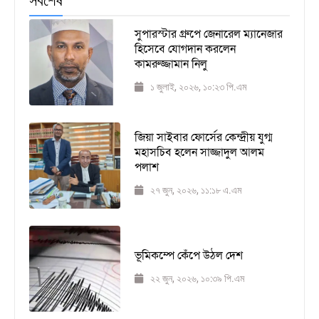
সর্বশেষ
সুপারস্টার গ্রুপে জেনারেল ম্যানেজার
হিসেবে যোগদান করলেন
কামরুজ্জামান নিলু
১ জুলাই, ২০২৬, ১০:২৩ পি.এম
জিয়া সাইবার ফোর্সের কেন্দ্রীয় যুগ্ম
মহাসচিব হলেন সাজ্জাদুল আলম
পলাশ
২৭ জুন, ২০২৬, ১১:১৮ এ.এম
ভূমিকম্পে কেঁপে উঠল দেশ
২২ জুন, ২০২৬, ১০:৩৯ পি.এম