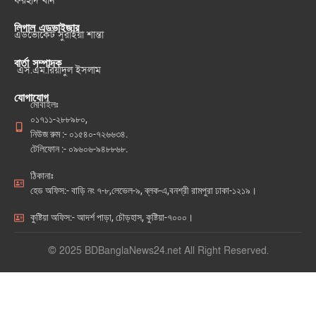
ফরহাদ খান
লিগাল এডভাইজার
এডভোকেট সুরাইয়া শান্তা
বার্তা সম্পাদক
এস.এম.রিয়াদুল ইসলাম
যোগাযোগ
মোবাইলঃ
০১৭১১-২৮৮৯৮০,
নিউজ রুম :- ০১৫৪০-৭২৬৬৩৪.
টেলিফোন :- ০৯৬০৬-৯৪৮৮৬৮.
ঠিকানাঃ
হেড অফিস:- বাড়ি নং ৭-৮,লেভেল-৯, ব্লক-এ,বনশ্রী রামপুরা ঢাকা-১২১৯।
কুষ্টিয়া অফিস:- আদর্শ পাড়া, চৌড়হাস, কুষ্টিয়া-৭০০০।
© 2025 BDBanglaNews24.net All Right Reserved.