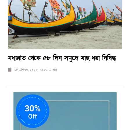
মধ্যরাত থেকে ৫৮ দিন সমুদ্রে মাছ ধরা নিষিদ্ধ
১৫ এপ্রিল, ২০২৫, ১০:৫৬ এ.এম