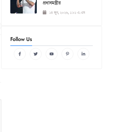
প্রধানমন্ত্রীর
১৪ জুন, ২০২৬, ১:০১ এ.এম
Follow Us