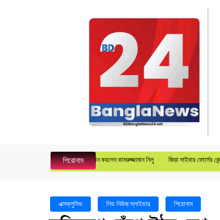
রুপে জেনারেল ম্যানেজার হিসেবে যোগদান করলেন কামরুজ্জামান নিলু
জিয়া সাইবার ফোর্সের কেন্দ্রীয় য
শিরোনাম
এক্সক্লুসিভ
লিড নিউজ স্লাইডার
শিরোনাম