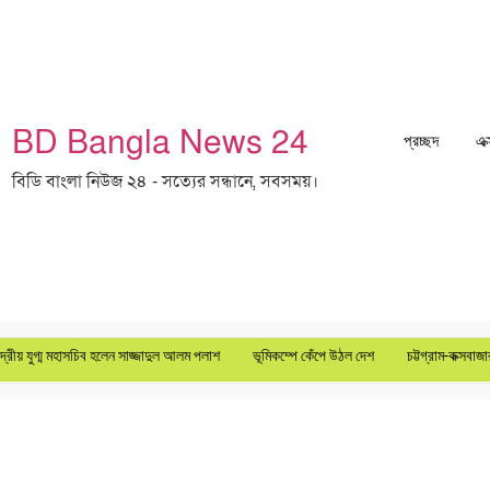
BD Bangla News 24
প্রচ্ছদ
এক
বিডি বাংলা নিউজ ২৪ - সত্যের সন্ধানে, সবসময়।
ুগ্ম মহাসচিব হলেন সাজ্জাদুল আলম পলাশ
ভূমিকম্পে কেঁপে উঠল দেশ
চট্টগ্রাম-কক্সবাজার সড়ক 