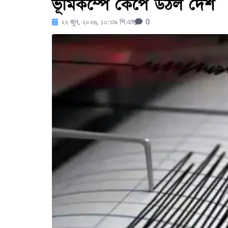
ভূমিকম্পে কেঁপে উঠল দেশ
২২ জুন, ২০২৬, ১০:৩৯ পি.এম
0