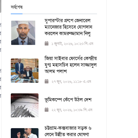
সর্বশেষ
সুপারস্টার গ্রুপে জেনারেল
প
ম্যানেজার হিসেবে যোগদান
র
করলেন কামরুজ্জামান নিলু
র
১ জুলাই, ২০২৬, ১০:২৩ পি.এম
র
জিয়া সাইবার ফোর্সের কেন্দ্রীয়
যুগ্ম মহাসচিব হলেন সাজ্জাদুল
প
আলম পলাশ
র
২৭ জুন, ২০২৬, ১১:১৮ এ.এম
র
র
ভূমিকম্পে কেঁপে উঠল দেশ
২২ জুন, ২০২৬, ১০:৩৯ পি.এম
চট্টগ্রাম-কক্সবাজার সড়ক ৬
লেনে উন্নীত করার ঘোষণা