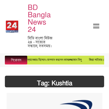
BD
Bangla
News
24
বিডি বাংলা নিউজ
২৪ - সত্যের
সন্ধানে, সবসময়।
পারস্টার গ্রুপে জেনারেল ম্যানেজার হিসেবে যোগদান করলেন কামরুজ্জামান নিলু
জিয়া সাইবার ফোর্সের
শিরোনাম
Tag:
Kushtia