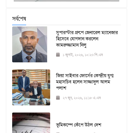
সর্বশেষ
সুপারস্টার গ্রুপে জেনারেল ম্যানেজার
হিসেবে যোগদান করলেন
কামরুজ্জামান নিলু
১ জুলাই, ২০২৬, ১০:২৩ পি.এম
জিয়া সাইবার ফোর্সের কেন্দ্রীয় যুগ্ম
মহাসচিব হলেন সাজ্জাদুল আলম
পলাশ
২৭ জুন, ২০২৬, ১১:১৮ এ.এম
ভূমিকম্পে কেঁপে উঠল দেশ