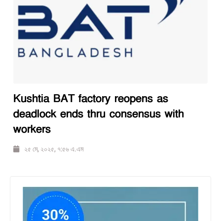
Kushtia BAT factory reopens as
deadlock ends thru consensus with
workers
২৫ মে, ২০২৫, ৭:৫৬ এ.এম