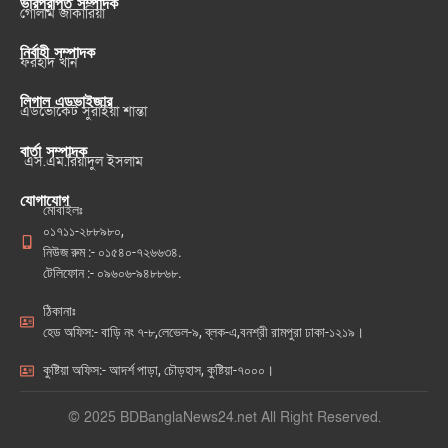
ভারপ্রাপ্ত সম্পাদক
গোলাম জাকারিয়া
নির্বাহী সম্পাদক
ফরহাদ খান
লিগাল এডভাইজার
এডভোকেট সুরাইয়া শান্তা
বার্তা সম্পাদক
এস.এম.রিয়াদুল ইসলাম
যোগাযোগ
মোবাইলঃ
০১৭১১-২৮৮৯৮০,
নিউজ রুম :- ০১৫৪০-৭২৬৬৩৪.
টেলিফোন :- ০৯৬০৬-৯৪৮৮৬৮.
ঠিকানাঃ
হেড অফিস:- বাড়ি নং ৭-৮,লেভেল-৯, ব্লক-এ,বনশ্রী রামপুরা ঢাকা-১২১৯।
কুষ্টিয়া অফিস:- আদর্শ পাড়া, চৌড়হাস, কুষ্টিয়া-৭০০০।
© 2025 BDBanglaNews24.net All Right Reserved.