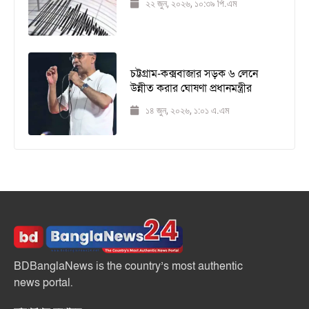
২২ জুন, ২০২৬, ১০:৩৯ পি.এম
চট্টগ্রাম-কক্সবাজার সড়ক ৬ লেনে
উন্নীত করার ঘোষণা প্রধানমন্ত্রীর
১৪ জুন, ২০২৬, ১:০১ এ.এম
BDBanglaNews is the country’s most authentic
news portal.