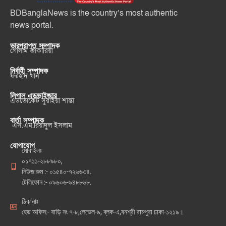
BDBanglaNews is the country’s most authentic
news portal.
ভারপ্রাপ্ত সম্পাদক
গোলাম জাকারিয়া
নির্বাহী সম্পাদক
ফরহাদ খান
লিগাল এডভাইজার
এডভোকেট সুরাইয়া শান্তা
বার্তা সম্পাদক
এস.এম.রিয়াদুল ইসলাম
যোগাযোগ
মোবাইলঃ
০১৭১১-২৮৮৯৮০,
নিউজ রুম :- ০১৫৪০-৭২৬৬৩৪.
টেলিফোন :- ০৯৬০৬-৯৪৮৮৬৮.
ঠিকানাঃ
হেড অফিস:- বাড়ি নং ৭-৮,লেভেল-৯, ব্লক-এ,বনশ্রী রামপুরা ঢাকা-১২১৯।