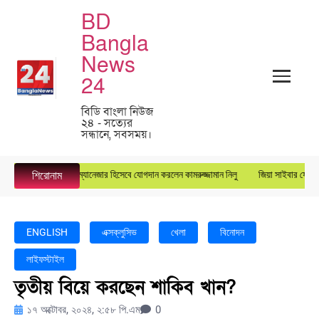
BD
Bangla
News
24
বিডি বাংলা নিউজ
২৪ - সত্যের
সন্ধানে, সবসময়।
রস্টার গ্রুপে জেনারেল ম্যানেজার হিসেবে যোগদান করলেন কামরুজ্জামান নিলু
জিয়া সাইবার ফোর্সের ক
শিরোনাম
ENGLISH
এক্সক্লুসিভ
খেলা
বিনোদন
লাইফস্টাইল
তৃতীয় বিয়ে করছেন শাকিব খান?
১৭ অক্টোবর, ২০২৪, ২:৫৮ পি.এম
0