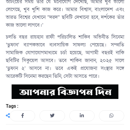
শুটিংয়ের সময় তাঁর যে মনোযোগ দেখেছি, আমার খুব ভালো
লেগেছে, খুব খুশি কাজ করে। আমার বিশ্বাস, বাংলাদেশ এবং
ভারত বিশ্বের যেখানে “দরদ” ছবিটি দেখানো হবে, দর্শকের তাঁর
কাজ ভালো লাগবে।’
চলতি বছর রায়হান রাফী পরিচালিত শাকিব অভিনীত সিনেমা
‘তুফান’ ব্যাপকভাবে ব্যবসায়িক সাফল্য পেয়েছে। সম্প্রতি
সামাজিক যোগাযোগমাধ্যমে চর্চা হয়েছে, আগামী বছরই নাকি
ছবিটির সিকুয়েল আসবে। তবে শাকিব জানান, ২০২৫ সালে
‘তুফান ২’ আসবে না। তবে একই প্রযোজনা সংস্থার সঙ্গে
আরেকটি সিনেমা করছেন তিনি, সেটা আসতে পারে।
Tags :