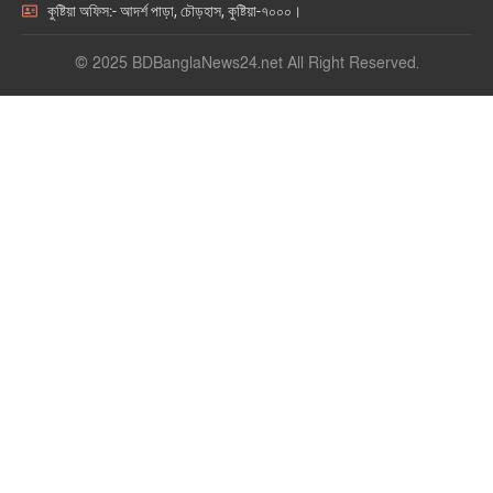
কুষ্টিয়া অফিস:- আদর্শ পাড়া, চৌড়হাস, কুষ্টিয়া-৭০০০।
© 2025 BDBanglaNews24.net All Right Reserved.