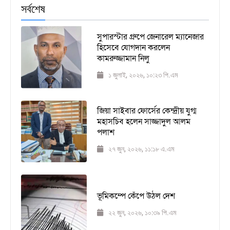
সর্বশেষ
সুপারস্টার গ্রুপে জেনারেল ম্যানেজার
হিসেবে যোগদান করলেন
কামরুজ্জামান নিলু
১ জুলাই, ২০২৬, ১০:২৩ পি.এম
জিয়া সাইবার ফোর্সের কেন্দ্রীয় যুগ্ম
মহাসচিব হলেন সাজ্জাদুল আলম
পলাশ
২৭ জুন, ২০২৬, ১১:১৮ এ.এম
ভূমিকম্পে কেঁপে উঠল দেশ
২২ জুন, ২০২৬, ১০:৩৯ পি.এম