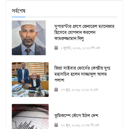
সর্বশেষ
সুপারস্টার গ্রুপে জেনারেল ম্যানেজার
হিসেবে যোগদান করলেন
কামরুজ্জামান নিলু
১ জুলাই, ২০২৬, ১০:২৩ পি.এম
জিয়া সাইবার ফোর্সের কেন্দ্রীয় যুগ্ম
মহাসচিব হলেন সাজ্জাদুল আলম
পলাশ
২৭ জুন, ২০২৬, ১১:১৮ এ.এম
ভূমিকম্পে কেঁপে উঠল দেশ
২২ জুন, ২০২৬, ১০:৩৯ পি.এম