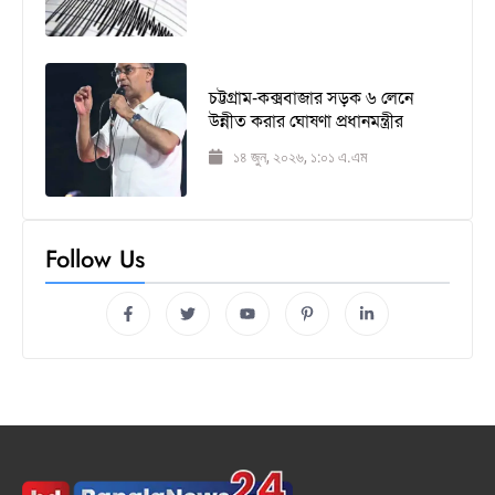
চট্টগ্রাম-কক্সবাজার সড়ক ৬ লেনে
উন্নীত করার ঘোষণা প্রধানমন্ত্রীর
১৪ জুন, ২০২৬, ১:০১ এ.এম
Follow Us