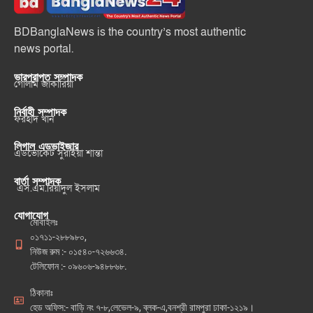
BDBanglaNews is the country’s most authentic
news portal.
ভারপ্রাপ্ত সম্পাদক
গোলাম জাকারিয়া
নির্বাহী সম্পাদক
ফরহাদ খান
লিগাল এডভাইজার
এডভোকেট সুরাইয়া শান্তা
বার্তা সম্পাদক
এস.এম.রিয়াদুল ইসলাম
যোগাযোগ
মোবাইলঃ
০১৭১১-২৮৮৯৮০,
নিউজ রুম :- ০১৫৪০-৭২৬৬৩৪.
টেলিফোন :- ০৯৬০৬-৯৪৮৮৬৮.
ঠিকানাঃ
হেড অফিস:- বাড়ি নং ৭-৮,লেভেল-৯, ব্লক-এ,বনশ্রী রামপুরা ঢাকা-১২১৯।