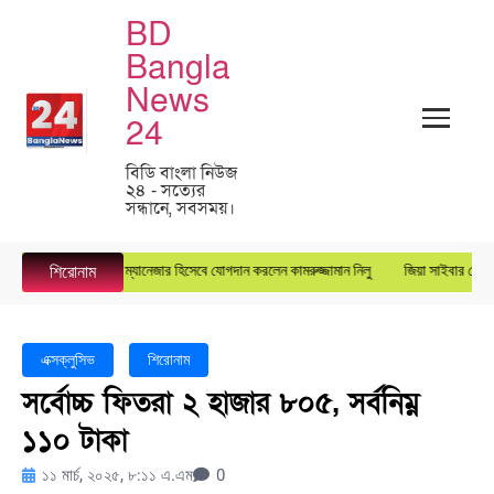
BD
Bangla
News
24
বিডি বাংলা নিউজ
২৪ - সত্যের
সন্ধানে, সবসময়।
ারস্টার গ্রুপে জেনারেল ম্যানেজার হিসেবে যোগদান করলেন কামরুজ্জামান নিলু
জিয়া সাইবার ফোর্সের 
শিরোনাম
এক্সক্লুসিভ
শিরোনাম
সর্বোচ্চ ফিতরা ২ হাজার ৮০৫, সর্বনিম্ন
১১০ টাকা
১১ মার্চ, ২০২৫, ৮:১১ এ.এম
0