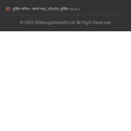
কুষ্টিয়া অফিস:- আদর্শ পাড়া, চৌড়হাস, কুষ্টিয়া-৭০০০।
© 2025 BDBanglaNews24.net All Right Reserved.