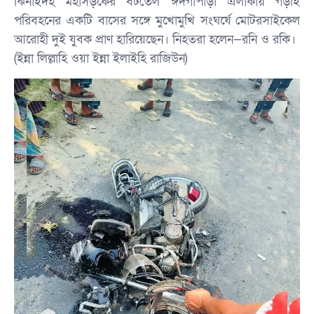
ঝিনাইদহ মহাসড়কের বটতৈল ঈদগাপাড়া এলাকায় গড়াই
পরিবহনের একটি বাসের সঙ্গে মুখোমুখি সংঘর্ষে মোটরসাইকেল
আরোহী দুই যুবক প্রাণ হারিয়েছেন। নিহতরা হলেন—রনি ও রকি।
(ইন্না লিল্লাহি ওয়া ইন্না ইলাইহি রাজিউন)