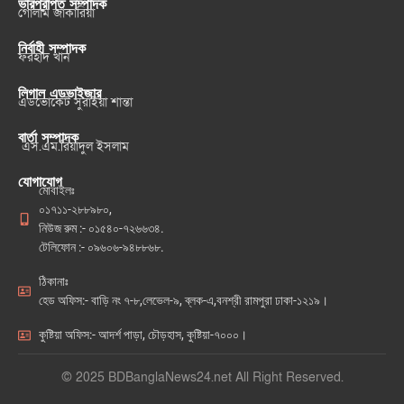
ভারপ্রাপ্ত সম্পাদক
গোলাম জাকারিয়া
নির্বাহী সম্পাদক
ফরহাদ খান
লিগাল এডভাইজার
এডভোকেট সুরাইয়া শান্তা
বার্তা সম্পাদক
এস.এম.রিয়াদুল ইসলাম
যোগাযোগ
মোবাইলঃ
০১৭১১-২৮৮৯৮০,
নিউজ রুম :- ০১৫৪০-৭২৬৬৩৪.
টেলিফোন :- ০৯৬০৬-৯৪৮৮৬৮.
ঠিকানাঃ
হেড অফিস:- বাড়ি নং ৭-৮,লেভেল-৯, ব্লক-এ,বনশ্রী রামপুরা ঢাকা-১২১৯।
কুষ্টিয়া অফিস:- আদর্শ পাড়া, চৌড়হাস, কুষ্টিয়া-৭০০০।
© 2025 BDBanglaNews24.net All Right Reserved.