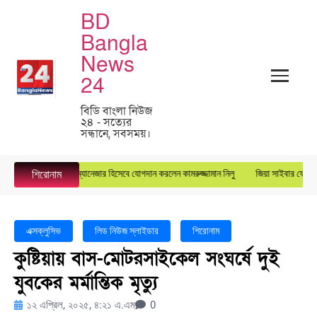
BD
Bangla
News
24
বিডি বাংলা নিউজ
২৪ - সত্যের
সন্ধানে, সবসময়।
স্টার গ্রুপে জেনারেল ম্যানেজার হিসেবে যোগদান করলেন কামরুজ্জামান নিলু
জিয়া সাইবার ফোর্সের কে
শিরোনাম
এক্সক্লুসিভ
লিড নিউজ স্লাইডার
শিরোনাম
কুষ্টিয়ায় বাস-মোটরসাইকেল সংঘর্ষে দুই
যুবকের মর্মান্তিক মৃত্যু
১২ এপ্রিল, ২০২৫, ৪:২১ এ.এম
0