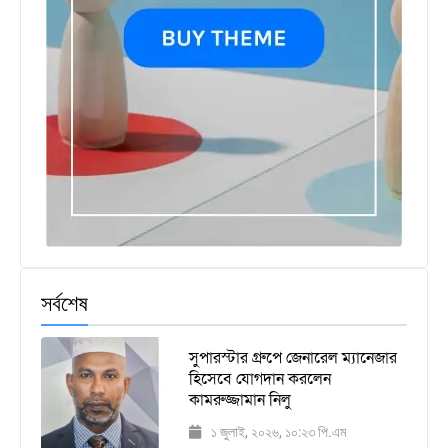
সর্বশেষ
সুপারস্টার গ্রুপে জেনারেল ম্যানেজার
হিসেবে যোগদান করলেন
কামরুজ্জামান নিলু
১ জুলাই, ২০২৬, ১০:২৩ পি.এম