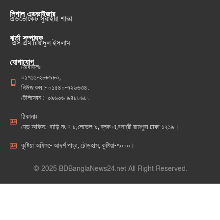
লিগাল এডভাইজার
এডভোকেট সুরাইয়া শান্তা
বার্তা সম্পাদক
এস.এম.রিয়াদুল ইসলাম
যোগাযোগ
মোবাইলঃ
০১৭১১-২৮৮৯৮০,
নিউজ রুম :- ০১৫৪০-৭২৬৬৩৪.
টেলিফোন :- ০৯৬০৬-৯৪৮৮৬৮.
ঠিকানাঃ
হেড অফিস:- বাড়ি নং ৭-৮,লেভেল-৯, ব্লক-এ,বনশ্রী রামপুরা ঢাকা-১২১৯।
কুষ্টিয়া অফিস:- আদর্শ পাড়া, চৌড়হাস, কুষ্টিয়া-৭০০০।
© 2025 BDBanglaNews24.net All Right Reserved.