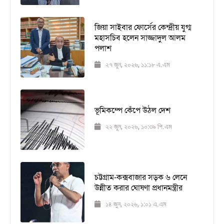
জিয়া সাইবার ফোর্সের কেন্দ্রীয় যুগ্ম
মহাসচিব হলেন সাজ্জাদুল আলম
পলাশ
২৭ জুন, ২০২৬, ১১:১৮ এ.এম
ভূমিকম্পে কেঁপে উঠল দেশ
২২ জুন, ২০২৬, ১০:৩৯ পি.এম
চট্টগ্রাম-কক্সবাজার সড়ক ৬ লেনে
উন্নীত করার ঘোষণা প্রধানমন্ত্রীর
১৪ জুন, ২০২৬, ১:০১ এ.এম