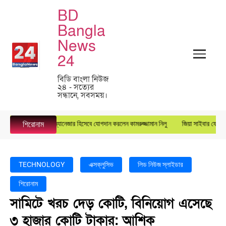
BD
Bangla
News
24
বিডি বাংলা নিউজ
২৪ - সত্যের
সন্ধানে, সবসময়।
রস্টার গ্রুপে জেনারেল ম্যানেজার হিসেবে যোগদান করলেন কামরুজ্জামান নিলু
জিয়া সাইবার ফোর্সের ক
শিরোনাম
TECHNOLOGY
এক্সক্লুসিভ
লিড নিউজ স্লাইডার
শিরোনাম
সামিটে খরচ দেড় কোটি, বিনিয়োগ এসেছে
৩ হাজার কোটি টাকার: আশিক