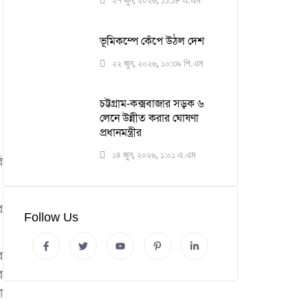
২৭ জুন, ২০২৬, ১১:১৮ এ.এম
ভূমিকম্পে কেঁপে উঠল দেশ
২২ জুন, ২০২৬, ১০:৩৯ পি.এম
চট্টগ্রাম-কক্সবাজার সড়ক ৬
লেনে উন্নীত করার ঘোষণা
প্রধানমন্ত্রীর
১৪ জুন, ২০২৬, ১:০১ এ.এম
ি
র
Follow Us
র
র
া