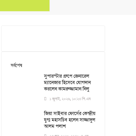
সর্বশেষ
সুপারস্টার গ্রুপে জেনারেল
ম্যানেজার হিসেবে যোগদান
করলেন কামরুজ্জামান নিলু
১ জুলাই, ২০২৬, ১০:২৩ পি.এম
জিয়া সাইবার ফোর্সের কেন্দ্রীয়
যুগ্ম মহাসচিব হলেন সাজ্জাদুল
আলম পলাশ