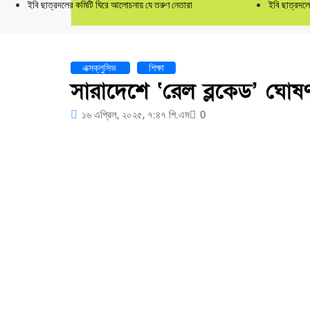
ইবি ছাত্রদলের কমিটি ঘিরে আলোচনায় যে তরুণ নেতারা
ইবি ছাত্রদলের 
এক্সক্লুসিভ
শিক্ষা
সারাদেশে ‘রেল ব্লকেড’ ঘোষণ
১৬ এপ্রিল, ২০২৫, ৭:৪৭ পি.এম
0