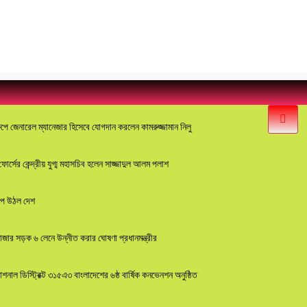
পে জেনারেল ম্যানেজার হিসেবে যোগদান করলেন কামরুজ্জামান নিলু
্সের কেন্দ্রীয় যুগ্ম মহাসচিব হলেন সাজ্জাদুল আলম পলাশ
 উঠল দেশ
াজার সড়ক ৬ লেনে উন্নীত করার ঘোষণা প্রধানমন্ত্রীর
যাশনাল ডিস্ট্রিক্ট ৩১৫এ৩ বাংলাদেশের ৬ষ্ঠ বার্ষিক কনভেনশন অনুষ্ঠিত