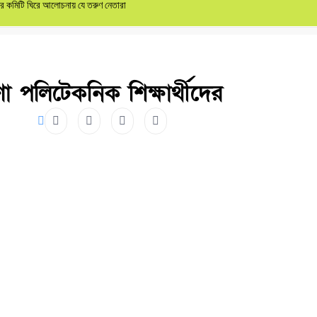
কমিটি ঘিরে আলোচনায় যে তরুণ নেতারা
া পলিটেকনিক শিক্ষার্থীদের