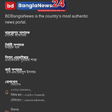
BDBanglaNews is the country’s most authentic
news portal.
ভারপ্রাপ্ত সম্পাদক
গোলাম জাকারিয়া
নির্বাহী সম্পাদক
ফরহাদ খান
লিগাল এডভাইজার
এডভোকেট সুরাইয়া শান্তা
বার্তা সম্পাদক
এস.এম.রিয়াদুল ইসলাম
যোগাযোগ
মোবাইলঃ
০১৭১১-২৮৮৯৮০,
নিউজ রুম :- ০১৫৪০-৭২৬৬৩৪.
টেলিফোন :- ০৯৬০৬-৯৪৮৮৬৮.
ঠিকানাঃ