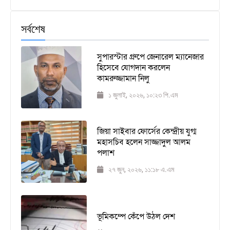
সর্বশেষ
সুপারস্টার গ্রুপে জেনারেল ম্যানেজার
হিসেবে যোগদান করলেন
কামরুজ্জামান নিলু
১ জুলাই, ২০২৬, ১০:২৩ পি.এম
জিয়া সাইবার ফোর্সের কেন্দ্রীয় যুগ্ম
মহাসচিব হলেন সাজ্জাদুল আলম
পলাশ
২৭ জুন, ২০২৬, ১১:১৮ এ.এম
ভূমিকম্পে কেঁপে উঠল দেশ