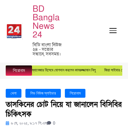
BD
Bangla
News
24
বিডি বাংলা নিউজ
২৪ - সত্যের
সন্ধানে, সবসময়।
ারস্টার গ্রুপে জেনারেল ম্যানেজার হিসেবে যোগদান করলেন কামরুজ্জামান নিলু
জিয়া সাইবার ফোর্সের ক
শিরোনাম
খেলা
লিড নিউজ স্লাইডার
শিরোনাম
তাসকিনের চোট নিয়ে যা জানালেন বিসিবির
চিকিৎসক
৬ মে, ২০২৫, ৯:১৭ পি.এম
0