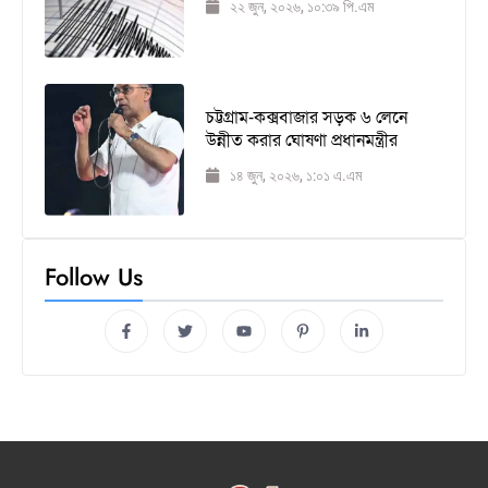
২২ জুন, ২০২৬, ১০:৩৯ পি.এম
চট্টগ্রাম-কক্সবাজার সড়ক ৬ লেনে
উন্নীত করার ঘোষণা প্রধানমন্ত্রীর
১৪ জুন, ২০২৬, ১:০১ এ.এম
Follow Us