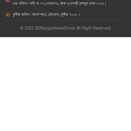
হেড অফিস:- বাড়ি নং ৭-৮,লেভেল-৯, ব্লক-এ,বনশ্রী রামপুরা ঢাকা-১২১৯।
কুষ্টিয়া অফিস:- আদর্শ পাড়া, চৌড়হাস, কুষ্টিয়া-৭০০০।
© 2025 BDBanglaNews24.net All Right Reserved.