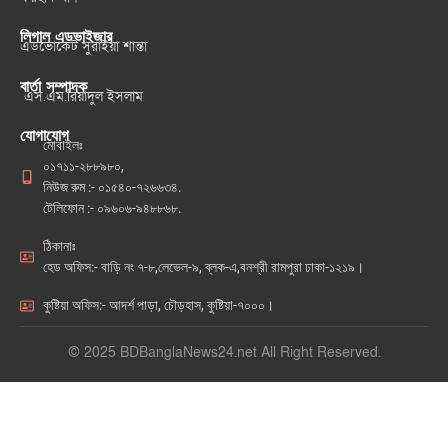
লিগাল এডভাইজার
এডভোকেট সুরাইয়া শান্তা
বার্তা সম্পাদক
এস.এম.রিয়াদুল ইসলাম
যোগাযোগ
মোবাইলঃ
০১৭১১-২৮৮৯৮০,
নিউজ রুম :- ০১৫৪০-৭২৬৬৩৪.
টেলিফোন :- ০৯৬০৬-৯৪৮৮৬৮.
ঠিকানাঃ
হেড অফিস:- বাড়ি নং ৭-৮,লেভেল-৯, ব্লক-এ,বনশ্রী রামপুরা ঢাকা-১২১৯।
কুষ্টিয়া অফিস:- আদর্শ পাড়া, চৌড়হাস, কুষ্টিয়া-৭০০০।
© 2025 BDBanglaNews24.net All Right Reserved.