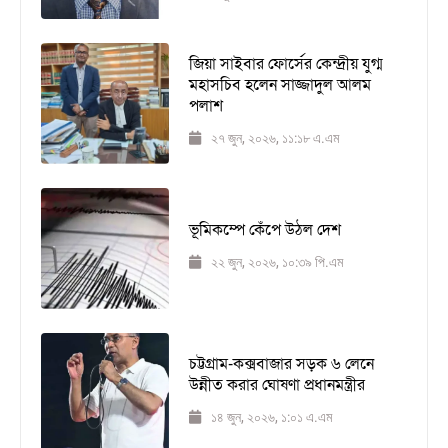
জিয়া সাইবার ফোর্সের কেন্দ্রীয় যুগ্ম
মহাসচিব হলেন সাজ্জাদুল আলম
পলাশ
২৭ জুন, ২০২৬, ১১:১৮ এ.এম
ভূমিকম্পে কেঁপে উঠল দেশ
২২ জুন, ২০২৬, ১০:৩৯ পি.এম
চট্টগ্রাম-কক্সবাজার সড়ক ৬ লেনে
উন্নীত করার ঘোষণা প্রধানমন্ত্রীর
১৪ জুন, ২০২৬, ১:০১ এ.এম