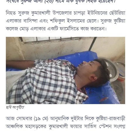
সংঘর্ষে সুরুজ আলী (২৩) নামে এক যুবক নিহত হয়েছেন।
নিহত সুরুজ কুমারখালী উপজেলার চাপড়া ইউনিয়নের ছেঁউরিয়া
এলাকার বাসিন্দা এবং শফিকুল ইসলামের ছেলে। সুরুজ কুষ্টিয়া
কলেজ মোড় এলাকার একটি ফার্মেসিতে কাজ করতেন।
ছবি সংগৃহীত
আজ সোমবার (১৯ মে) আনুমানিক দুইটার দিকে কুষ্টিয়া-রাজবাড়ী
আঞ্চলিক মহাসড়কের কুমারখালী ফায়ার সার্ভিস স্টেশন সংলগ্ন