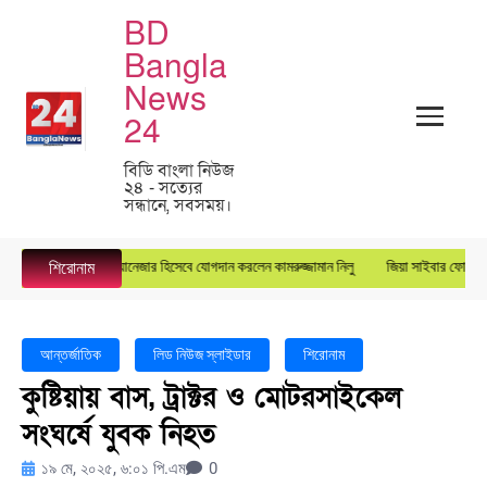
BD
Bangla
News
24
বিডি বাংলা নিউজ
২৪ - সত্যের
সন্ধানে, সবসময়।
টার গ্রুপে জেনারেল ম্যানেজার হিসেবে যোগদান করলেন কামরুজ্জামান নিলু
জিয়া সাইবার ফোর্সের কেন্দ
শিরোনাম
আন্তর্জাতিক
লিড নিউজ স্লাইডার
শিরোনাম
কুষ্টিয়ায় বাস, ট্রাক্টর ও মোটরসাইকেল
সংঘর্ষে যুবক নিহত
১৯ মে, ২০২৫, ৬:০১ পি.এম
0