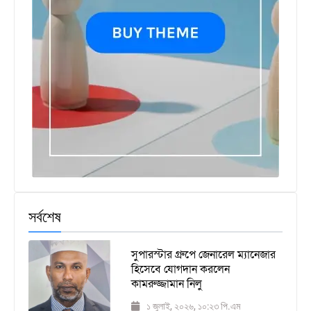
সর্বশেষ
সুপারস্টার গ্রুপে জেনারেল ম্যানেজার
হিসেবে যোগদান করলেন
কামরুজ্জামান নিলু
১ জুলাই, ২০২৬, ১০:২৩ পি.এম