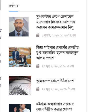
সর্বশেষ
সুপারস্টার গ্রুপে জেনারেল
ম্যানেজার হিসেবে যোগদান
করলেন কামরুজ্জামান নিলু
র
১ জুলাই, ২০২৬, ১০:২৩ পি.এম
ম
জিয়া সাইবার ফোর্সের কেন্দ্রীয়
যুগ্ম মহাসচিব হলেন সাজ্জাদুল
।
আলম পলাশ
ন
২৭ জুন, ২০২৬, ১১:১৮ এ.এম
র
ভূমিকম্পে কেঁপে উঠল দেশ
জ
২২ জুন, ২০২৬, ১০:৩৯ পি.এম
চট্টগ্রাম-কক্সবাজার সড়ক ৬
লেনে উন্নীত করার ঘোষণা