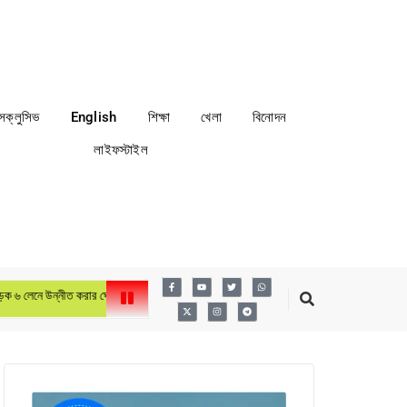
্সক্লুসিভ
English
শিক্ষা
খেলা
বিনোদন
লাইফস্টাইল
ীত করার ঘোষণা প্রধানমন্ত্রীর
লায়ন্স ইন্টারন্যাশনাল ডিস্ট্রিক্ট ৩১৫এ৩ বাংলাদেশের ৬ষ্ঠ বার্ষিক কন