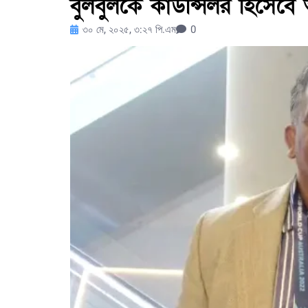
বুলবুলকে কাউন্সিলর হিসেবে
৩০ মে, ২০২৫, ৩:২৭ পি.এম
0