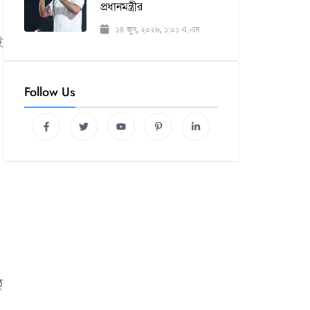
প্রধানমন্ত্রীর
১৪ জুন, ২০২৬, ১:০১ এ.এম
ই
Follow Us
ু