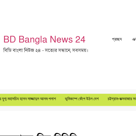
BD Bangla News 24
প্রচ্ছদ
এক
বিডি বাংলা নিউজ ২৪ - সত্যের সন্ধানে, সবসময়।
িব হলেন সাজ্জাদুল আলম পলাশ
ভূমিকম্পে কেঁপে উঠল দেশ
চট্টগ্রাম-কক্সবাজার সড়ক ৬ লেনে উন্ন