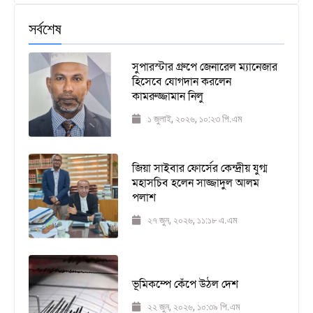
সর্বশেষ
সুপারস্টার গ্রুপে জেনারেল ম্যানেজার
হিসেবে যোগদান করলেন
কামরুজ্জামান নিলু
১ জুলাই, ২০২৬, ১০:২৩ পি.এম
জিয়া সাইবার ফোর্সের কেন্দ্রীয় যুগ্ম
মহাসচিব হলেন সাজ্জাদুল আলম
পলাশ
২৭ জুন, ২০২৬, ১১:১৮ এ.এম
ভূমিকম্পে কেঁপে উঠল দেশ
২২ জুন, ২০২৬, ১০:৩৯ পি.এম