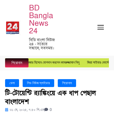
BD
Bangla
News
24
বিডি বাংলা নিউজ
২৪ - সত্যের
সন্ধানে, সবসময়।
ুপে জেনারেল ম্যানেজার হিসেবে যোগদান করলেন কামরুজ্জামান নিলু
জিয়া সাইবার ফোর্সের কেন্দ্রীয় য
শিরোনাম
খেলা
লিড নিউজ স্লাইডার
শিরোনাম
টি-টোয়েন্টি র‌্যাঙ্কিংয়ে এক ধাপ পেছাল
বাংলাদেশ
৩১ মে, ২০২৫, ৭:৫০ পি.এম
0