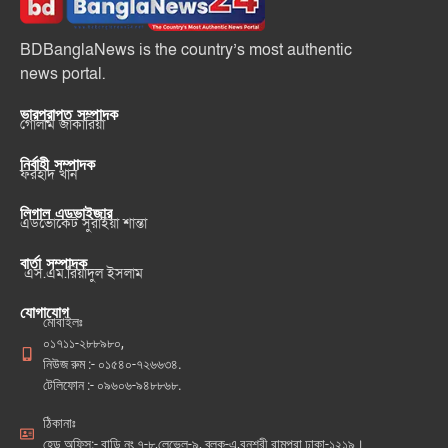
BDBanglaNews is the country’s most authentic
news portal.
ভারপ্রাপ্ত সম্পাদক
গোলাম জাকারিয়া
নির্বাহী সম্পাদক
ফরহাদ খান
লিগাল এডভাইজার
এডভোকেট সুরাইয়া শান্তা
বার্তা সম্পাদক
এস.এম.রিয়াদুল ইসলাম
যোগাযোগ
মোবাইলঃ
০১৭১১-২৮৮৯৮০,
নিউজ রুম :- ০১৫৪০-৭২৬৬৩৪.
টেলিফোন :- ০৯৬০৬-৯৪৮৮৬৮.
ঠিকানাঃ
হেড অফিস:- বাড়ি নং ৭-৮,লেভেল-৯, ব্লক-এ,বনশ্রী রামপুরা ঢাকা-১২১৯।