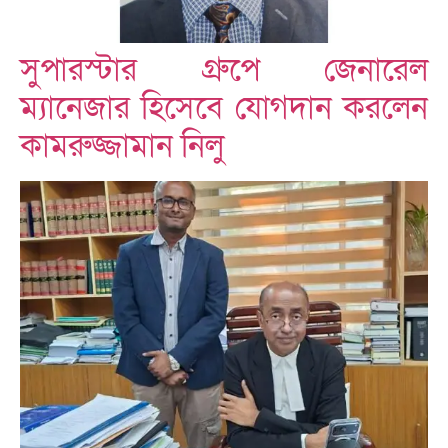
সুপারস্টার গ্রুপে জেনারেল
ম্যানেজার হিসেবে যোগদান করলেন
কামরুজ্জামান নিলু