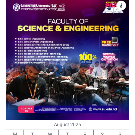
August 2026
M
T
W
T
F
S
S