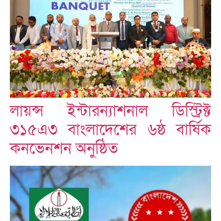
লায়ন্স ইন্টারন্যাশনাল ডিস্ট্রিক্ট
৩১৫এ৩ বাংলাদেশের ৬ষ্ঠ বার্ষিক
কনভেনশন অনুষ্ঠিত