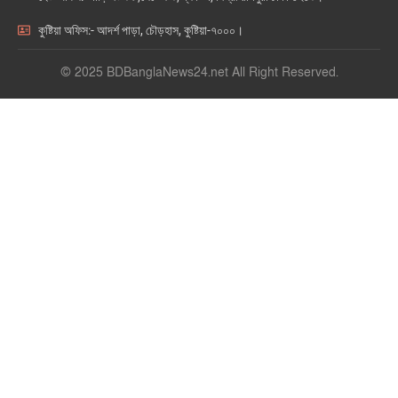
কুষ্টিয়া অফিস:- আদর্শ পাড়া, চৌড়হাস, কুষ্টিয়া-৭০০০।
© 2025 BDBanglaNews24.net All Right Reserved.