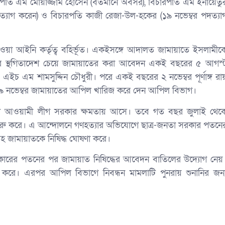
ারপতি এম মোয়াজ্জাম হোসেন (বর্তমানে অবসর), বিচারপতি এম ইনায়েতু
যাগ করেন) ও বিচারপতি কাজী রেজা-উল-হকের (১৯ নভেম্বর পদত্যা
েওয়া আইনি কর্তৃত্ব বহির্ভূত। একইসঙ্গে আদালত জামায়াতে ইসলামীক
 স্থগিতাদেশ চেয়ে জামায়াতের করা আবেদন একই বছরের ৫ আগস্
ইচ এম শামসুদ্দিন চৌধুরী। পরে একই বছরের ২ নভেম্বর পূর্ণাঙ্গ রা
৯ নভেম্বর জামায়াতের আপিল খারিজ করে দেন আপিল বিভাগ।
াদে আওয়ামী লীগ সরকার ক্ষমতায় আসে। তবে গত বছর জুলাই থেক
লন শুরু করে। এ আন্দোলনে গণহত্যার অভিযোগে ছাত্র-জনতা সরকার পতনে
হ জামায়াতকে নিষিদ্ধ ঘোষণা করে।
ারের পতনের পর জামায়াত নিষিদ্ধের আবেদন বাতিলের উদ্যোগ নেয়
রে। এরপর আপিল বিভাগে নিবন্ধন মামলাটি পুনরায় শুনানির জন্