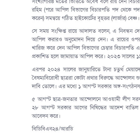
সংখ্যাগরিষ্ঠ মতের ভিত্তিতে অবৈধ বলে রায় দেন বিচ
রহিম (পরে আপিল বিভাগের বিচারপতি পদ থেকে পদত্
করেন) সমন্বয়ে গঠিত হাইকোর্টের বৃহত্তর (লার্জার) বেঞ্চ।
সে সময় সংক্ষিপ্ত রায়ে আদালত বলেন, এ নিবন্ধন দ
আপিল করারও অনুমোদন দিয়ে দেন। এ রায়ের ওপর
খারিজ করে দেন আপিল বিভাগের চেম্বার বিচারপতি এ এ
প্রকাশিত হলে জামায়াত আপিল করে। ২০২৩ সালের ১
এরপর ২০২৪ সালের জানুয়ারিতে টানা চতুর্থ মেয়
বৈষম্যবিরোধী ছাত্ররা কোটা প্রথার বিরুদ্ধে আন্দো
দাবি তোলে। এর মধ্যে ১ আগস্ট সরকার অঙ্গ-সংগঠনস
৫ আগস্ট ছাত্র-জনতার আন্দোলনে আওয়ামী লীগ সরক
২৮ আগস্ট সরকার আগের নিষিদ্ধের আদেশ বাতিল ক
আবেদন করে।
বিডিবিএন২৪/আরডি