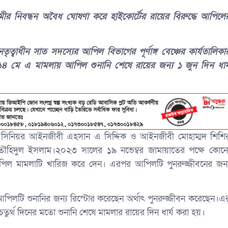
র নিবন্ধন অবৈধ ঘোষণা করে হাইকোর্টের রায়ের বিরুদ্ধে আপিলে
বাধীন সাত সদস্যের আপিল বিভাগের পূর্ণাঙ্গ বেঞ্চের কার্যতালিকা
৪ মে এ মামলায় আপিল শুনানি শেষে রায়ের জন্য ১ জুন দিন ধার্
ন সিনিয়র আইনজীবী এহসান এ সিদ্দিক ও আইনজীবী মোহাম্মদ শিশি
 তৌহিদুল ইসলাম।২০২৩ সালের ১৯ নভেম্বর জামায়াতের পক্ষে কোন
ল মামলাটি খারিজ করে দেন। এরপর আপিলটি পুনরুজ্জীবনের জন্
পিলটি শুনানির জন্য রিস্টোর করেছেন অর্থাৎ পুনরুজ্জীবন করেছেন।এ
ুর্থ দিনের মতো শুনানি শেষে মামলার রায়ের দিন ধার্য করা হয়।