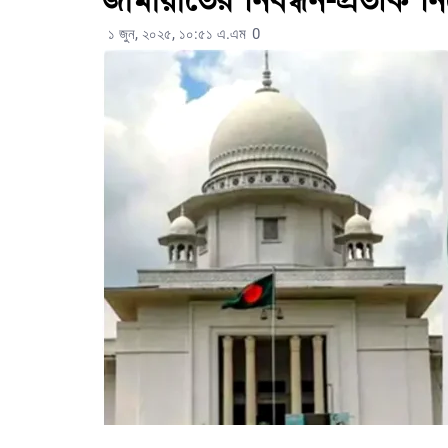
জামায়াতের নিবন্ধন-প্রতীক 
১ জুন, ২০২৫, ১০:৫১ এ.এম
0