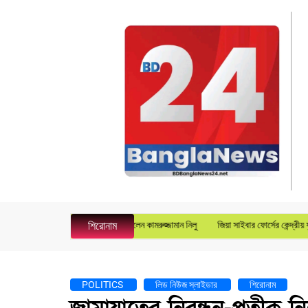
েল ম্যানেজার হিসেবে যোগদান করলেন কামরুজ্জামান নিলু
জিয়া সাইবার ফোর্সের কেন্দ্রীয় যুগ্ম মহাসচ
শিরোনাম
POLITICS
লিড নিউজ স্লাইডার
শিরোনাম