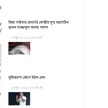
র
জিয়া সাইবার ফোর্সের কেন্দ্রীয় যুগ্ম মহাসচিব
র
হলেন সাজ্জাদুল আলম পলাশ
য
২৭ জুন, ২০২৬, ১১:১৮ এ.এম
র
ো
য
ভূমিকম্পে কেঁপে উঠল দেশ
২২ জুন, ২০২৬, ১০:৩৯ পি.এম
র