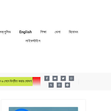
্সক্লুসিভ
English
শিক্ষা
খেলা
বিনোদন
লাইফস্টাইল
নীত করার ঘোষণা প্রধানমন্ত্রীর
লায়ন্স ইন্টারন্যাশনাল ডিস্ট্রিক্ট ৩১৫এ৩ বাংলাদেশের ৬ষ্ঠ বার্ষিক কন