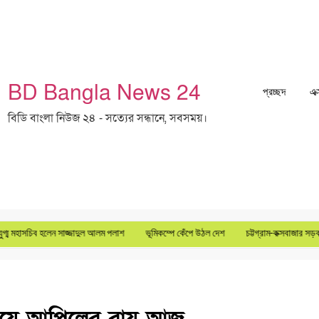
BD Bangla News 24
প্রচ্ছদ
এক
বিডি বাংলা নিউজ ২৪ - সত্যের সন্ধানে, সবসময়।
িব হলেন সাজ্জাদুল আলম পলাশ
ভূমিকম্পে কেঁপে উঠল দেশ
চট্টগ্রাম-কক্সবাজার সড়ক ৬ লেনে উন্