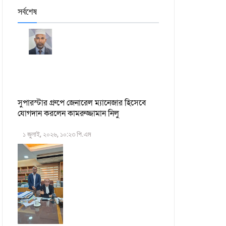
সর্বশেষ
সুপারস্টার গ্রুপে জেনারেল ম্যানেজার হিসেবে
যোগদান করলেন কামরুজ্জামান নিলু
১ জুলাই, ২০২৬, ১০:২৩ পি.এম