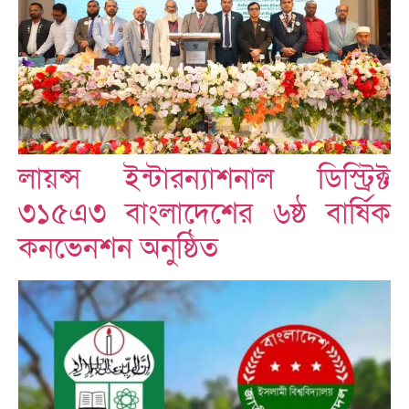
লায়ন্স ইন্টারন্যাশনাল ডিস্ট্রিক্ট
৩১৫এ৩ বাংলাদেশের ৬ষ্ঠ বার্ষিক
কনভেনশন অনুষ্ঠিত