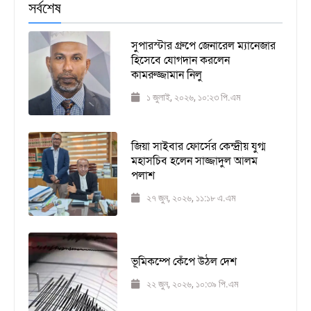
সর্বশেষ
সুপারস্টার গ্রুপে জেনারেল ম্যানেজার
হিসেবে যোগদান করলেন
কামরুজ্জামান নিলু
১ জুলাই, ২০২৬, ১০:২৩ পি.এম
জিয়া সাইবার ফোর্সের কেন্দ্রীয় যুগ্ম
মহাসচিব হলেন সাজ্জাদুল আলম
পলাশ
২৭ জুন, ২০২৬, ১১:১৮ এ.এম
ভূমিকম্পে কেঁপে উঠল দেশ
২২ জুন, ২০২৬, ১০:৩৯ পি.এম