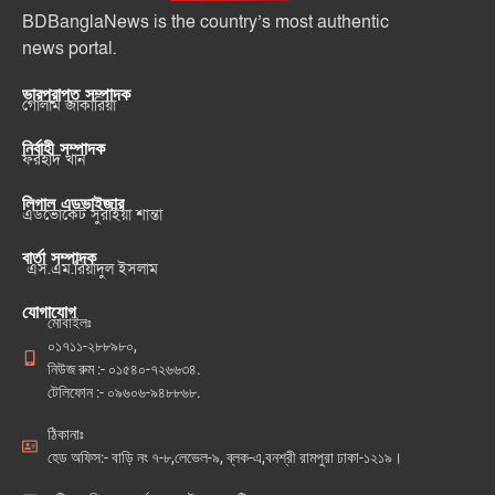
BDBanglaNews is the country’s most authentic
news portal.
ভারপ্রাপ্ত সম্পাদক
গোলাম জাকারিয়া
নির্বাহী সম্পাদক
ফরহাদ খান
লিগাল এডভাইজার
এডভোকেট সুরাইয়া শান্তা
বার্তা সম্পাদক
এস.এম.রিয়াদুল ইসলাম
যোগাযোগ
মোবাইলঃ
০১৭১১-২৮৮৯৮০,
নিউজ রুম :- ০১৫৪০-৭২৬৬৩৪.
টেলিফোন :- ০৯৬০৬-৯৪৮৮৬৮.
ঠিকানাঃ
হেড অফিস:- বাড়ি নং ৭-৮,লেভেল-৯, ব্লক-এ,বনশ্রী রামপুরা ঢাকা-১২১৯।