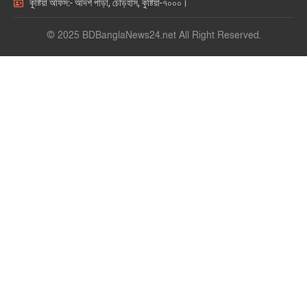
কুষ্টিয়া অফিস:- আদর্শ পাড়া, চৌড়হাস, কুষ্টিয়া-৭০০০।
© 2025 BDBanglaNews24.net All Right Reserved.