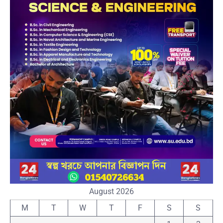
August 2026
M
T
W
T
F
S
S