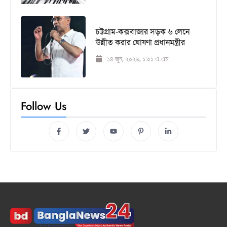
চট্টগ্রাম-কক্সবাজার সড়ক ৬ লেনে
উন্নীত করার ঘোষণা প্রধানমন্ত্রীর
১৪ জুন, ২০২৬, ১:০১ এ.এম
Follow Us