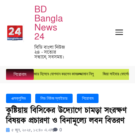
BD
Bangla
News
24
বিডি বাংলা নিউজ
২৪ - সত্যের
সন্ধানে, সবসময়।
ুপে জেনারেল ম্যানেজার হিসেবে যোগদান করলেন কামরুজ্জামান নিলু
জিয়া সাইবার ফোর্সের কেন্দ্রীয় য
শিরোনাম
এক্সক্লুসিভ
লিড নিউজ স্লাইডার
শিরোনাম
কুষ্টিয়ায় বিসিকের উদ্যোগে চামড়া সংরক্ষণ
বিষয়ক প্রচারণা ও বিনামূল্যে লবন বিতরণ
৫ জুন, ২০২৫, ১২:৪০ এ.এম
0