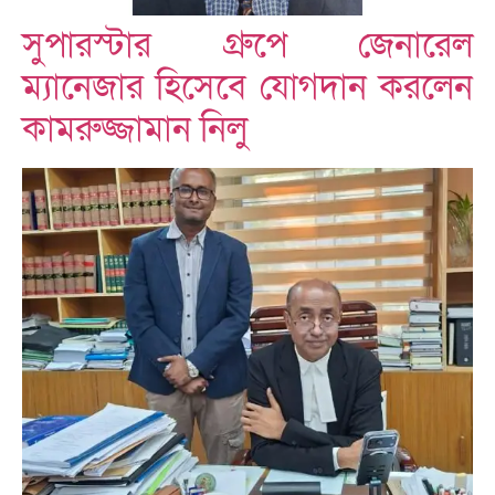
সুপারস্টার গ্রুপে জেনারেল
ম্যানেজার হিসেবে যোগদান করলেন
কামরুজ্জামান নিলু