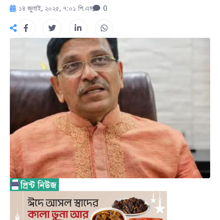
১৪ জুলাই, ২০২৫, ৭:০১ পি.এম
0