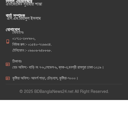
লিগাল এডভাইজার
এডভোকেট সুরাইয়া শান্তা
বার্তা সম্পাদক
এস.এম.রিয়াদুল ইসলাম
যোগাযোগ
মোবাইলঃ
০১৭১১-২৮৮৯৮০,
নিউজ রুম :- ০১৫৪০-৭২৬৬৩৪.
টেলিফোন :- ০৯৬০৬-৯৪৮৮৬৮.
ঠিকানাঃ
হেড অফিস:- বাড়ি নং ৭-৮,লেভেল-৯, ব্লক-এ,বনশ্রী রামপুরা ঢাকা-১২১৯।
কুষ্টিয়া অফিস:- আদর্শ পাড়া, চৌড়হাস, কুষ্টিয়া-৭০০০।
© 2025 BDBanglaNews24.net All Right Reserved.