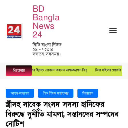
BD
Bangla
News
24
বিডি বাংলা নিউজ
২৪ - সত্যের
সন্ধানে, সবসময়।
পে জেনারেল ম্যানেজার হিসেবে যোগদান করলেন কামরুজ্জামান নিলু
জিয়া সাইবার ফোর্সের কেন্দ্রীয় যু
শিরোনাম
আইন-আদালত
লিড নিউজ স্লাইডার
শিরোনাম
স্ত্রীসহ সাবেক সংসদ সদস্য হানিফের
বিরুদ্ধে দুর্নীতি মামলা, সন্তানদের সম্পদের
নোটিশ