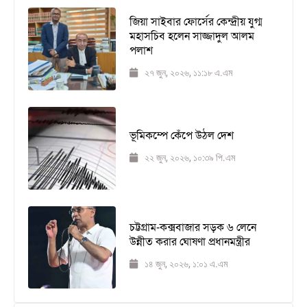
জিয়া সাইবার ফোর্সের কেন্দ্রীয় যুগ্ম
মহাসচিব হলেন সাজ্জাদুল আলম
পলাশ
২৭ জুন, ২০২৬, ১১:১৮ এ.এম
ভূমিকম্পে কেঁপে উঠল দেশ
২২ জুন, ২০২৬, ১০:৩৯ পি.এম
চট্টগ্রাম-কক্সবাজার সড়ক ৬ লেনে
উন্নীত করার ঘোষণা প্রধানমন্ত্রীর
১৪ জুন, ২০২৬, ১:০১ এ.এম