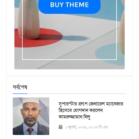
সর্বশেষ
সুপারস্টার গ্রুপে জেনারেল ম্যানেজার
হিসেবে যোগদান করলেন
কামরুজ্জামান নিলু
১ জুলাই, ২০২৬, ১০:২৩ পি.এম