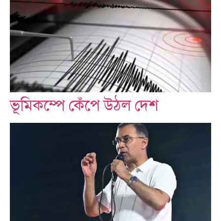
ভূমিকম্পে কেঁপে উঠল দেশ