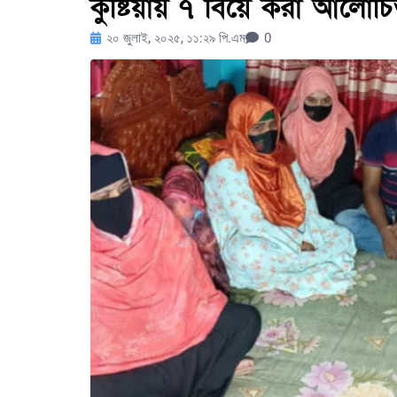
কুষ্টিয়ায় ৭ বিয়ে করা আলোচ
২০ জুলাই, ২০২৫, ১১:২৯ পি.এম
0