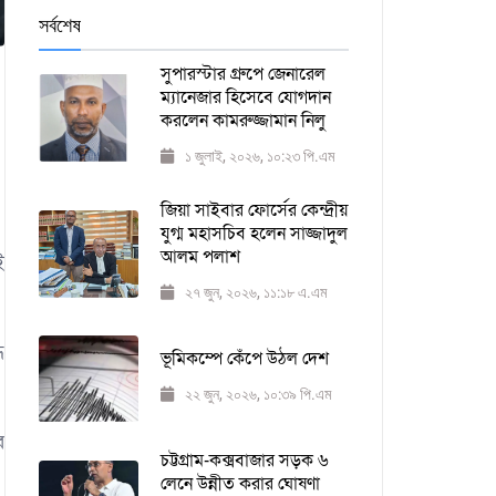
সর্বশেষ
সুপারস্টার গ্রুপে জেনারেল
ম্যানেজার হিসেবে যোগদান
করলেন কামরুজ্জামান নিলু
১ জুলাই, ২০২৬, ১০:২৩ পি.এম
জিয়া সাইবার ফোর্সের কেন্দ্রীয়
যুগ্ম মহাসচিব হলেন সাজ্জাদুল
আলম পলাশ
ই
২৭ জুন, ২০২৬, ১১:১৮ এ.এম
ে
ভূমিকম্পে কেঁপে উঠল দেশ
২২ জুন, ২০২৬, ১০:৩৯ পি.এম
র
চট্টগ্রাম-কক্সবাজার সড়ক ৬
লেনে উন্নীত করার ঘোষণা