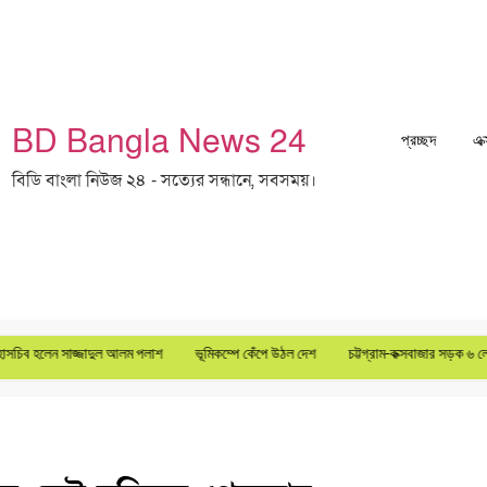
BD Bangla News 24
প্রচ্ছদ
এক
বিডি বাংলা নিউজ ২৪ - সত্যের সন্ধানে, সবসময়।
 সাজ্জাদুল আলম পলাশ
ভূমিকম্পে কেঁপে উঠল দেশ
চট্টগ্রাম-কক্সবাজার সড়ক ৬ লেনে উন্নীত করা