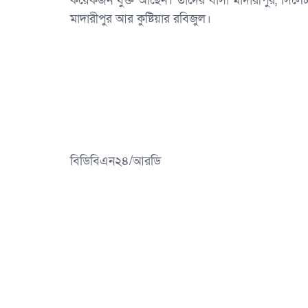
কয়েকজন যুক্ত আছেন। তাদের বাসা মাদারীপুর, সিলে
মাদারীপুর আর কুষ্টিয়ার রবিজুল।
বিডিবিএন২৪/আরডি