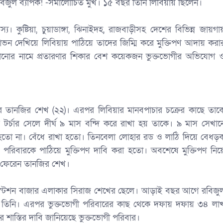
বিজুল ব্যাপক! -সমালোচিত মুখ। ১৫ বছর তিনি লিবিয়ায় ছিলেন।
্য। কুষ্টিয়া, চুয়াডাঙ্গা, ঝিনাইদহ, রাজবাড়ীসহ দেশের বিভিন্ন জায়গা
োভন দেখিয়ে লিবিয়ায় পাঠিয়ে তাদের জিম্মি করে মুক্তিপণ আদায় করা
ঠানোর নামে প্রতারণার শিকার বেশ কয়েকজন ভুক্তভোগীর অভিযোগ 
য়ার তানজির শেখ (২২)। এরপর লিবিয়ার মানবপাচার চক্রের কাছে তাক
র টর্চার সেলে দীর্ঘ ৯ মাস বন্দি করে রাখা হয় তাকে। ৯ মাস সেখান
হতো না। বেঁধে রাখা হতো। তিনবেলা লোহার রড ও লাঠি দিয়ে বেধড়
পরিবারকে পাঠিয়ে মুক্তিপণ দাবি করা হতো। অবশেষে মুক্তিপণ নিয়
ে ফেরেন তানজির শেখ।
তী স্টেশন বাজার এলাকার সিরাজ শেখের ছেলে। আড়াই বছর আগে রবিজু
িলেন তিনি। এরপর ভুক্তভোগী পরিবারের কাছ থেকে দফায় দফায় ৩৪ লা
শাস্তির দাবি জানিয়েছে ভুক্তভোগী পরিবার।