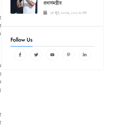
প্রধানমন্ত্রীর
১৪ জুন, ২০২৬, ১:০১ এ.এম
য়
র
ও
Follow Us
ে
ে
ক
ে
ল
খ