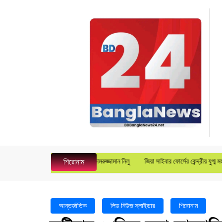
নেজার হিসেবে যোগদান করলেন কামরুজ্জামান নিলু
জিয়া সাইবার ফোর্সের কেন্দ্রীয় যুগ্ম মহাসচিব হলেন
শিরোনাম
আন্তর্জাতিক
লিড নিউজ স্লাইডার
শিরোনাম