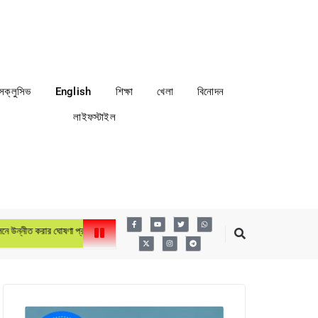
্সক্লুসিভ
English
শিক্ষা
খেলা
বিনোদন
লাইফস্টাইল
র ঘোষণা প্রধানমন্ত্রীর
লায়ন্স ইন্টারন্যাশনাল ডিস্ট্রিক্ট ৩১৫এ৩ বাংলাদেশের ৬ষ্ঠ বার্ষিক কনভেনশন অ