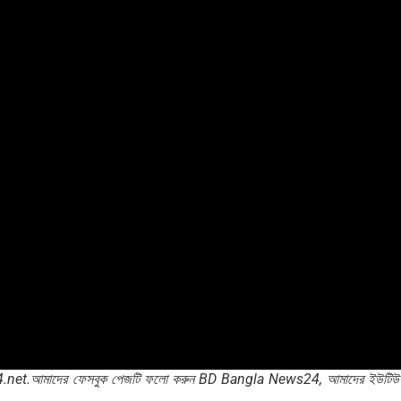
24.net.আমাদের ফেসবুক পেজটি ফলো করুন BD Bangla News24, আমাদের ইউটিউ