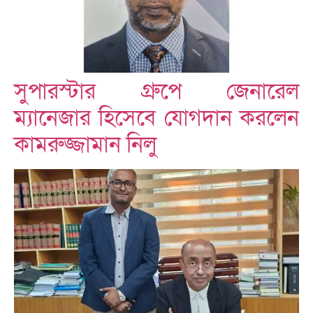
সুপারস্টার গ্রুপে জেনারেল
ম্যানেজার হিসেবে যোগদান করলেন
কামরুজ্জামান নিলু