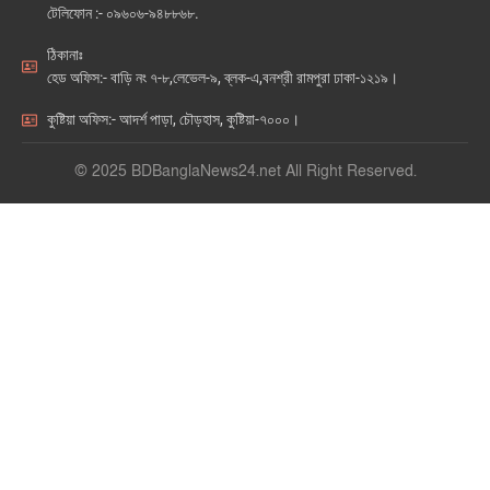
টেলিফোন :- ০৯৬০৬-৯৪৮৮৬৮.
ঠিকানাঃ
হেড অফিস:- বাড়ি নং ৭-৮,লেভেল-৯, ব্লক-এ,বনশ্রী রামপুরা ঢাকা-১২১৯।
কুষ্টিয়া অফিস:- আদর্শ পাড়া, চৌড়হাস, কুষ্টিয়া-৭০০০।
© 2025 BDBanglaNews24.net All Right Reserved.