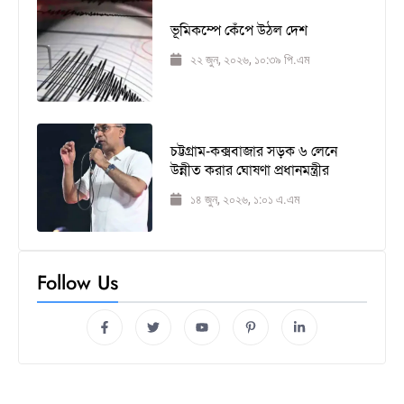
ভূমিকম্পে কেঁপে উঠল দেশ
২২ জুন, ২০২৬, ১০:৩৯ পি.এম
চট্টগ্রাম-কক্সবাজার সড়ক ৬ লেনে
উন্নীত করার ঘোষণা প্রধানমন্ত্রীর
১৪ জুন, ২০২৬, ১:০১ এ.এম
Follow Us