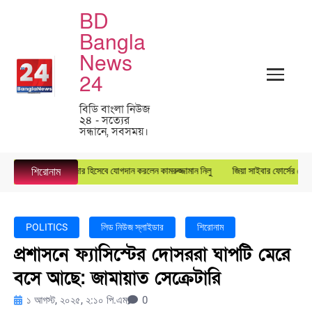
BD
Bangla
News
24
বিডি বাংলা নিউজ
২৪ - সত্যের
সন্ধানে, সবসময়।
পে জেনারেল ম্যানেজার হিসেবে যোগদান করলেন কামরুজ্জামান নিলু
জিয়া সাইবার ফোর্সের কেন্দ্রীয় যুগ
শিরোনাম
POLITICS
লিড নিউজ স্লাইডার
শিরোনাম
প্রশাসনে ফ্যাসিস্টের দোসররা ঘাপটি মেরে
বসে আছে: জামায়াত সেক্রেটারি
১ আগস্ট, ২০২৫, ২:১০ পি.এম
0