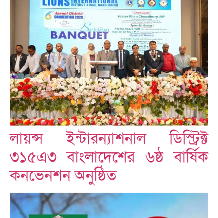
লায়ন্স ইন্টারন্যাশনাল ডিস্ট্রিক্ট
৩১৫এ৩ বাংলাদেশের ৬ষ্ঠ বার্ষিক
কনভেনশন অনুষ্ঠিত