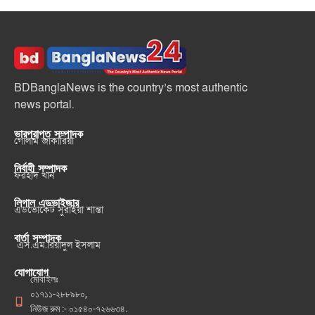
BDBanglaNews is the country’s most authentic
news portal.
ভারপ্রাপ্ত সম্পাদক
গোলাম জাকারিয়া
নির্বাহী সম্পাদক
ফরহাদ খান
লিগাল এডভাইজার
এডভোকেট সুরাইয়া শান্তা
বার্তা সম্পাদক
এস.এম.রিয়াদুল ইসলাম
যোগাযোগ
মোবাইলঃ
০১৭১১-২৮৮৯৮০,
নিউজ রুম :- ০১৫৪০-৭২৬৬৩৪.