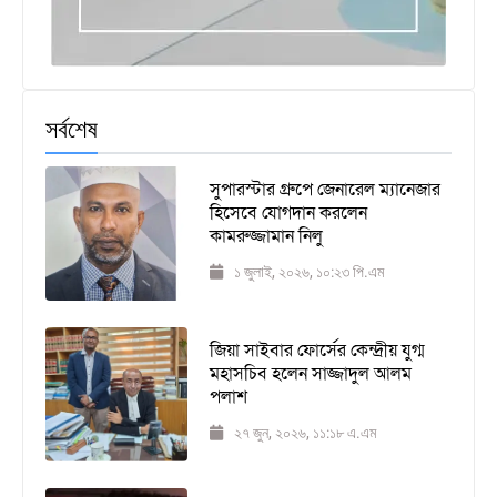
সর্বশেষ
সুপারস্টার গ্রুপে জেনারেল ম্যানেজার
হিসেবে যোগদান করলেন
কামরুজ্জামান নিলু
১ জুলাই, ২০২৬, ১০:২৩ পি.এম
জিয়া সাইবার ফোর্সের কেন্দ্রীয় যুগ্ম
মহাসচিব হলেন সাজ্জাদুল আলম
পলাশ
২৭ জুন, ২০২৬, ১১:১৮ এ.এম