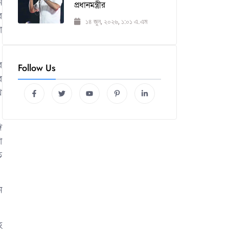
ন
প্রধানমন্ত্রীর
র
১৪ জুন, ২০২৬, ১:০১ এ.এম
া
র
Follow Us
র
ি
ি
া
ে
ন
হ