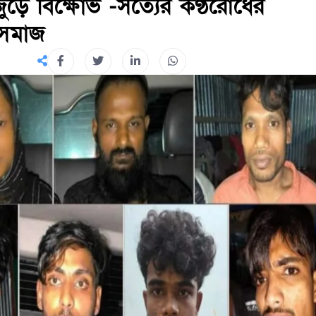
ুড়ে বিক্ষোভ -সত্যের কণ্ঠরোধের
 সমাজ