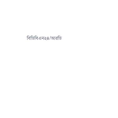
বিডিবিএন২৪/আরডি