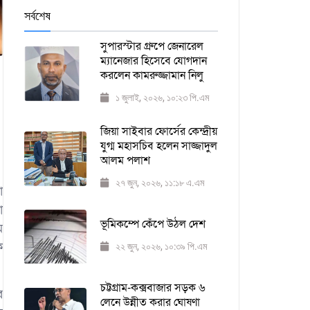
সর্বশেষ
সুপারস্টার গ্রুপে জেনারেল
ম্যানেজার হিসেবে যোগদান
করলেন কামরুজ্জামান নিলু
১ জুলাই, ২০২৬, ১০:২৩ পি.এম
জিয়া সাইবার ফোর্সের কেন্দ্রীয়
যুগ্ম মহাসচিব হলেন সাজ্জাদুল
আলম পলাশ
২৭ জুন, ২০২৬, ১১:১৮ এ.এম
া
া
ভূমিকম্পে কেঁপে উঠল দেশ
ে
ে
২২ জুন, ২০২৬, ১০:৩৯ পি.এম
চট্টগ্রাম-কক্সবাজার সড়ক ৬
র
লেনে উন্নীত করার ঘোষণা