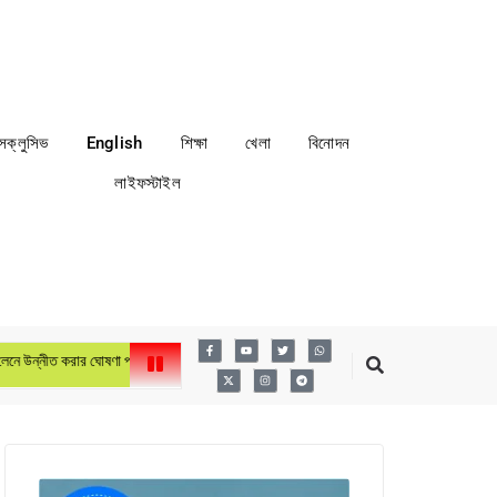
্সক্লুসিভ
English
শিক্ষা
খেলা
বিনোদন
লাইফস্টাইল
রার ঘোষণা প্রধানমন্ত্রীর
লায়ন্স ইন্টারন্যাশনাল ডিস্ট্রিক্ট ৩১৫এ৩ বাংলাদেশের ৬ষ্ঠ বার্ষিক কনভেনশন