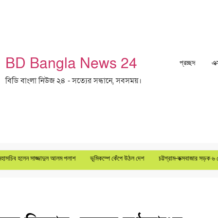
BD Bangla News 24
প্রচ্ছদ
এক
বিডি বাংলা নিউজ ২৪ - সত্যের সন্ধানে, সবসময়।
েন সাজ্জাদুল আলম পলাশ
ভূমিকম্পে কেঁপে উঠল দেশ
চট্টগ্রাম-কক্সবাজার সড়ক ৬ লেনে উন্নীত ক