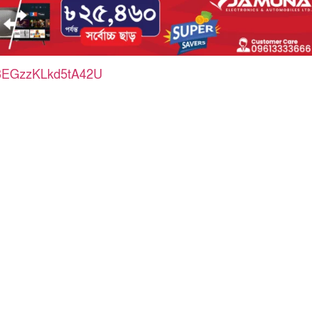
X3EGzzKLkd5tA42U