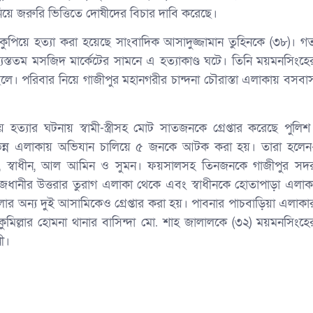
নিয়ে জরুরি ভিত্তিতে দোষীদের বিচার দাবি করেছে।
্যে কুপিয়ে হত্যা করা হয়েছে সাংবাদিক আসাদুজ্জামান তুহিনকে (৩৮)। গ
যস্ততম মসজিদ মার্কেটের সামনে এ হত্যাকাণ্ড ঘটে। তিনি ময়মনসিংহে
েলে। পরিবার নিয়ে গাজীপুর মহানগরীর চান্দনা চৌরাস্তা এলাকায় বসবা
 হত্যার ঘটনায় স্বামী-স্ত্রীসহ মোট সাতজনকে গ্রেপ্তার করেছে পুলিশ
বিভিন্ন এলাকায় অভিযান চালিয়ে ৫ জনকে আটক করা হয়। তারা হলেন
েগম, স্বাধীন, আল আমিন ও সুমন। ফয়সালসহ তিনজনকে গাজীপুর সদ
ানীর উত্তরার তুরাগ এলাকা থেকে এবং স্বাধীনকে হোতাপাড়া এলাক
ার অন্য দুই আসামিকেও গ্রেপ্তার করা হয়। পাবনার পাচবাড়িয়া এলাকা
ুমিল্লার হোমনা থানার বাসিন্দা মো. শাহ জালালকে (৩২) ময়মনসিংহে
নী।