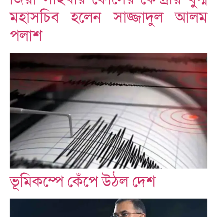
মহাসচিব হলেন সাজ্জাদুল আলম
পলাশ
ভূমিকম্পে কেঁপে উঠল দেশ