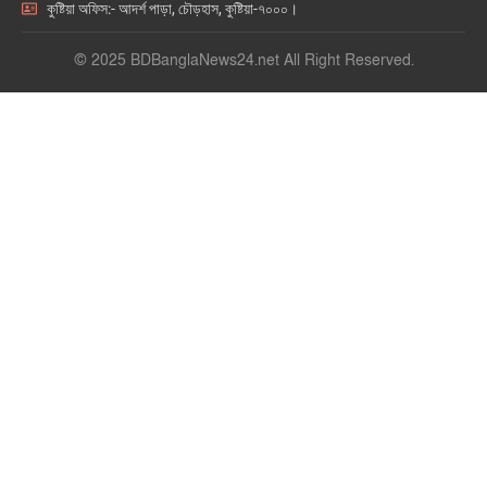
কুষ্টিয়া অফিস:- আদর্শ পাড়া, চৌড়হাস, কুষ্টিয়া-৭০০০।
© 2025 BDBanglaNews24.net All Right Reserved.