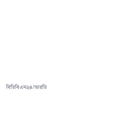
বিডিবিএন২৪/আরডি