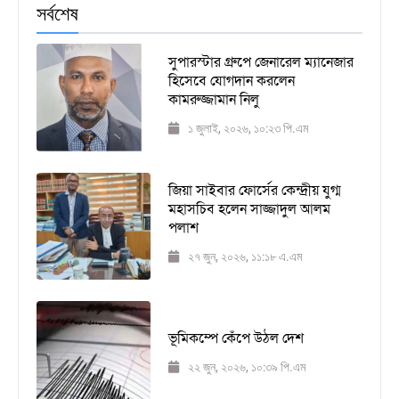
সর্বশেষ
সুপারস্টার গ্রুপে জেনারেল ম্যানেজার
হিসেবে যোগদান করলেন
কামরুজ্জামান নিলু
১ জুলাই, ২০২৬, ১০:২৩ পি.এম
জিয়া সাইবার ফোর্সের কেন্দ্রীয় যুগ্ম
মহাসচিব হলেন সাজ্জাদুল আলম
পলাশ
২৭ জুন, ২০২৬, ১১:১৮ এ.এম
ভূমিকম্পে কেঁপে উঠল দেশ
২২ জুন, ২০২৬, ১০:৩৯ পি.এম