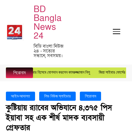
BD
Bangla
News
24
বিডি বাংলা নিউজ
২৪ - সত্যের
সন্ধানে, সবসময়।
পে জেনারেল ম্যানেজার হিসেবে যোগদান করলেন কামরুজ্জামান নিলু
জিয়া সাইবার ফোর্সের কেন্দ্রীয় যুগ
শিরোনাম
আইন-আদালত
লিড নিউজ স্লাইডার
শিরোনাম
কুষ্টিয়ায় র‍্যাবের অভিযানে ৪,৩৭৫ পিস
ইয়াবা সহ এক শীর্ষ মাদক ব্যবসায়ী
গ্রেফতার