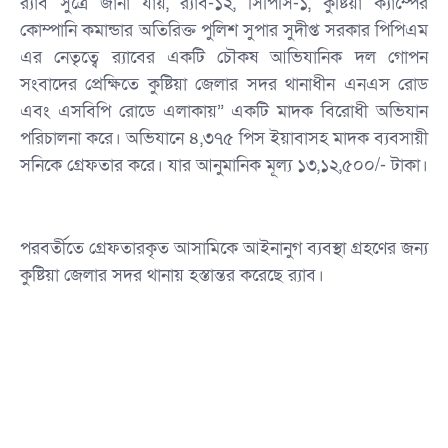
‎র‍্যাব সুত্রে জানা যায়, র‍্যাব-১২, সিপিসি-১, কুষ্টিয়া ক্যাম্পের
কোম্পানি কমান্ডার অতিরিক্ত পুলিশ সুপার সুদীপ্ত সরকার পিপিএম
এর নেতৃত্বে র‍্যাবের একটি চৌকষ আভিযানিক দল গোপন
সংবাদের প্রেক্ষিতে কুষ্টিয়া জেলার সদর থানাধীন এনএস রোড
এবং এসবিপি রোডে এলাকায়” একটি মাদক বিরোধী অভিযান
পরিচালনা করে। অভিযানে ৪,৩৭৫ পিস ইয়াবাসহ মাদক ব্যবসায়ী
সনিকে গ্রেফতার করে। যার আনুমানিক মূল্য ১৩,১২,৫০০/- টাকা।
‎পরবর্তীতে গ্রেফতারকৃত আসামিকে আইনানুগ ব্যবস্থা গ্রহণের জন্য
কুষ্টিয়া জেলার সদর থানায় হস্তান্তর করেছে র‍্যাব।