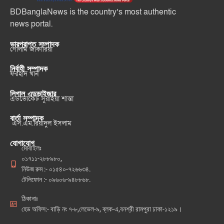
BDBanglaNews is the country’s most authentic
news portal.
ভারপ্রাপ্ত সম্পাদক
গোলাম জাকারিয়া
নির্বাহী সম্পাদক
ফরহাদ খান
লিগাল এডভাইজার
এডভোকেট সুরাইয়া শান্তা
বার্তা সম্পাদক
এস.এম.রিয়াদুল ইসলাম
যোগাযোগ
মোবাইলঃ
০১৭১১-২৮৮৯৮০,
নিউজ রুম :- ০১৫৪০-৭২৬৬৩৪.
টেলিফোন :- ০৯৬০৬-৯৪৮৮৬৮.
ঠিকানাঃ
হেড অফিস:- বাড়ি নং ৭-৮,লেভেল-৯, ব্লক-এ,বনশ্রী রামপুরা ঢাকা-১২১৯।