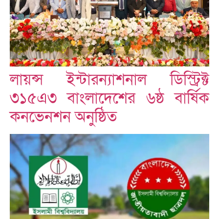
লায়ন্স ইন্টারন্যাশনাল ডিস্ট্রিক্ট
৩১৫এ৩ বাংলাদেশের ৬ষ্ঠ বার্ষিক
কনভেনশন অনুষ্ঠিত