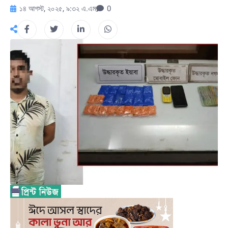
১৪ আগস্ট, ২০২৫, ৯:৩২ এ.এম
0