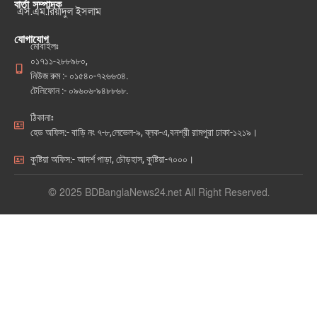
বার্তা সম্পাদক
এস.এম.রিয়াদুল ইসলাম
যোগাযোগ
মোবাইলঃ
০১৭১১-২৮৮৯৮০,
নিউজ রুম :- ০১৫৪০-৭২৬৬৩৪.
টেলিফোন :- ০৯৬০৬-৯৪৮৮৬৮.
ঠিকানাঃ
হেড অফিস:- বাড়ি নং ৭-৮,লেভেল-৯, ব্লক-এ,বনশ্রী রামপুরা ঢাকা-১২১৯।
কুষ্টিয়া অফিস:- আদর্শ পাড়া, চৌড়হাস, কুষ্টিয়া-৭০০০।
© 2025 BDBanglaNews24.net All Right Reserved.