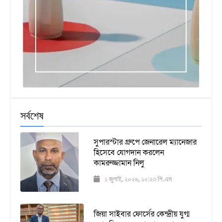
সর্বশেষ
সুপারস্টার গ্রুপে জেনারেল ম্যানেজার
হিসেবে যোগদান করলেন
কামরুজ্জামান নিলু
১ জুলাই, ২০২৬, ১০:২৩ পি.এম
জিয়া সাইবার ফোর্সের কেন্দ্রীয় যুগ্ম