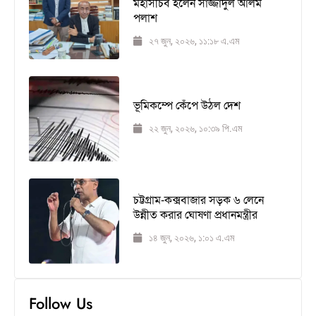
মহাসচিব হলেন সাজ্জাদুল আলম
পলাশ
২৭ জুন, ২০২৬, ১১:১৮ এ.এম
ভূমিকম্পে কেঁপে উঠল দেশ
২২ জুন, ২০২৬, ১০:৩৯ পি.এম
চট্টগ্রাম-কক্সবাজার সড়ক ৬ লেনে
উন্নীত করার ঘোষণা প্রধানমন্ত্রীর
১৪ জুন, ২০২৬, ১:০১ এ.এম
Follow Us