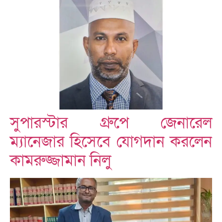
সুপারস্টার গ্রুপে জেনারেল
ম্যানেজার হিসেবে যোগদান করলেন
কামরুজ্জামান নিলু