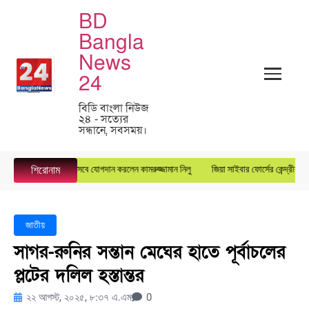
BD
Bangla
News
24
বিডি বাংলা নিউজ
২৪ - সত্যের
সন্ধানে, সবসময়।
ারেল ম্যানেজার হিসেবে যোগদান করলেন কামরুজ্জামান নিলু
জিয়া সাইবার ফোর্সের কেন্দ্রীয় যুগ্ম মহা
শিরোনাম
জাতীয়
সাগর-রুনির সন্তান মেঘের হাতে পূর্বাচলের
প্লটের দলিল হস্তান্তর
২২ আগস্ট, ২০২৫, ৮:৩৭ এ.এম
0