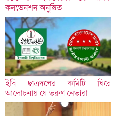
কনভেনশন অনুষ্ঠিত
ইবি ছাত্রদলের কমিটি ঘিরে
আলোচনায় যে তরুণ নেতারা