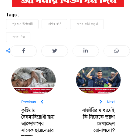
Tags :
প্রধান উপদেষ্টা
সাগর রুনি
সাগর রুনি হত্যা
সাংবাদিক
Previous
Next
কুষ্টিয়ায়
সার্জারির মাধ্যমেই
বৈষম্যবিরোধী ছাত্র
কি নিজেকে তরুণ
আন্দোলনের
দেখাচ্ছেন
সাবেক ছাত্রনেতার
রোনালদো?