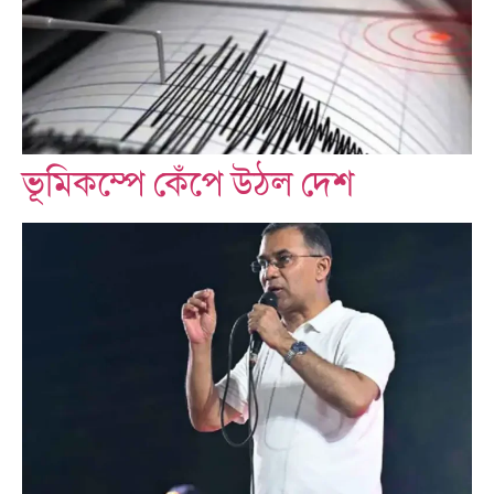
ভূমিকম্পে কেঁপে উঠল দেশ