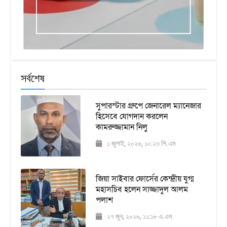
সর্বশেষ
সুপারস্টার গ্রুপে জেনারেল ম্যানেজার
হিসেবে যোগদান করলেন
কামরুজ্জামান নিলু
১ জুলাই, ২০২৬, ১০:২৩ পি.এম
জিয়া সাইবার ফোর্সের কেন্দ্রীয় যুগ্ম
মহাসচিব হলেন সাজ্জাদুল আলম
পলাশ
২৭ জুন, ২০২৬, ১১:১৮ এ.এম