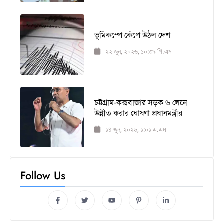
ভূমিকম্পে কেঁপে উঠল দেশ
২২ জুন, ২০২৬, ১০:৩৯ পি.এম
চট্টগ্রাম-কক্সবাজার সড়ক ৬ লেনে
উন্নীত করার ঘোষণা প্রধানমন্ত্রীর
১৪ জুন, ২০২৬, ১:০১ এ.এম
Follow Us