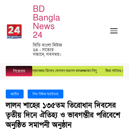
BD
Bangla
News
24
বিডি বাংলা নিউজ
২৪ - সত্যের
সন্ধানে, সবসময়।
ারস্টার গ্রুপে জেনারেল ম্যানেজার হিসেবে যোগদান করলেন কামরুজ্জামান নিলু
জিয়া সাইবার ফোর্সের 
শিরোনাম
জাতীয়
লিড নিউজ স্লাইডার
লালন শাহের ১৩৫তম তিরোধান দিবসের
তৃতীয় দিনে ঐতিহ্য ও ভাবগম্ভীর পরিবেশে
অনুষ্ঠিত সমাপনী অনুষ্ঠান