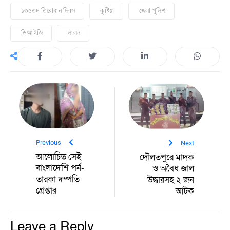
১৩৫তম তিরোধান দিবস
কুষ্টিয়া
জেলা পুলিশ
ডিআইজি
লালন
Previous
Next
আলোচিত সেই
দৌলতপুরে মাদক
বাংলাদেশি পর্ন-
ও অবৈধ জাল
তারকা দম্পতি
উদ্ধারসহ ২ জন
গ্রেপ্তার
আটক
Leave a Reply