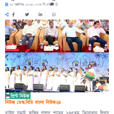
২০ অক্টোবর, ২০২৫, ২:৩৯ পি.এম
0
‎নিউজ ডেস্ক,বিডি বাংলা নিউজ২৪
বাউল সম্রাট ফকির লালন শাহের ১৩৫তম তিরোধান দিবস