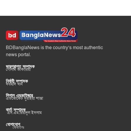
BDBanglaNews is the country’s most authentic
news portal.
ভারপ্রাপ্ত সম্পাদক
গোলাম জাকারিয়া
নির্বাহী সম্পাদক
ফরহাদ খান
লিগাল এডভাইজার
এডভোকেট সুরাইয়া শান্তা
বার্তা সম্পাদক
এস.এম.রিয়াদুল ইসলাম
যোগাযোগ
মোবাইলঃ