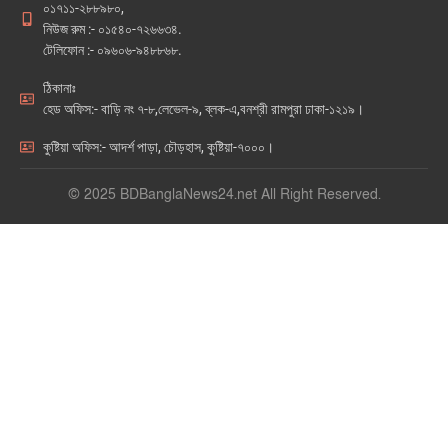
০১৭১১-২৮৮৯৮০,
নিউজ রুম :- ০১৫৪০-৭২৬৬৩৪.
টেলিফোন :- ০৯৬০৬-৯৪৮৮৬৮.
ঠিকানাঃ
হেড অফিস:- বাড়ি নং ৭-৮,লেভেল-৯, ব্লক-এ,বনশ্রী রামপুরা ঢাকা-১২১৯।
কুষ্টিয়া অফিস:- আদর্শ পাড়া, চৌড়হাস, কুষ্টিয়া-৭০০০।
© 2025 BDBanglaNews24.net All Right Reserved.