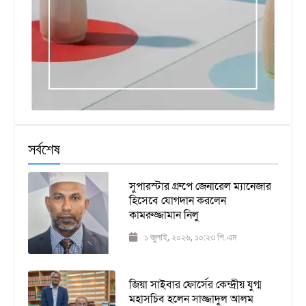
সর্বশেষ
সুপারস্টার গ্রুপে জেনারেল ম্যানেজার
হিসেবে যোগদান করলেন
কামরুজ্জামান নিলু
১ জুলাই, ২০২৬, ১০:২৩ পি.এম
জিয়া সাইবার ফোর্সের কেন্দ্রীয় যুগ্ম
মহাসচিব হলেন সাজ্জাদুল আলম