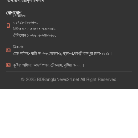
এস.এম.রিয়াদুল ইসলাম
যোগাযোগ
মোবাইলঃ
০১৭১১-২৮৮৯৮০,
নিউজ রুম :- ০১৫৪০-৭২৬৬৩৪.
টেলিফোন :- ০৯৬০৬-৯৪৮৮৬৮.
ঠিকানাঃ
হেড অফিস:- বাড়ি নং ৭-৮,লেভেল-৯, ব্লক-এ,বনশ্রী রামপুরা ঢাকা-১২১৯।
কুষ্টিয়া অফিস:- আদর্শ পাড়া, চৌড়হাস, কুষ্টিয়া-৭০০০।
© 2025 BDBanglaNews24.net All Right Reserved.