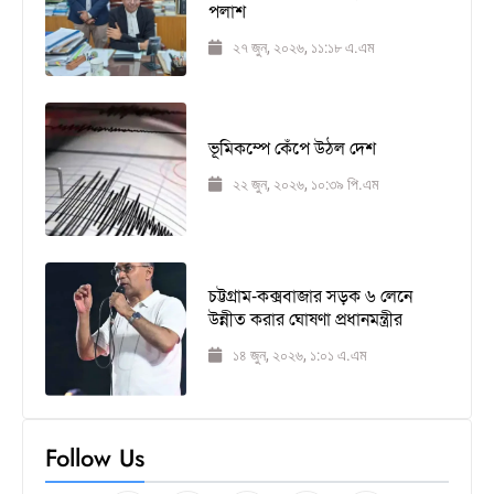
পলাশ
২৭ জুন, ২০২৬, ১১:১৮ এ.এম
ভূমিকম্পে কেঁপে উঠল দেশ
২২ জুন, ২০২৬, ১০:৩৯ পি.এম
চট্টগ্রাম-কক্সবাজার সড়ক ৬ লেনে
উন্নীত করার ঘোষণা প্রধানমন্ত্রীর
১৪ জুন, ২০২৬, ১:০১ এ.এম
Follow Us