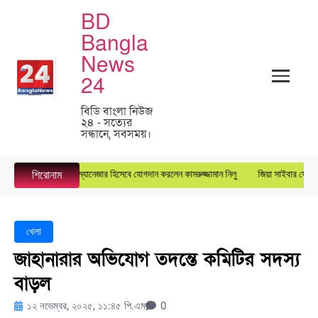
BD
Bangla
News
24
বিডি বাংলা নিউজ
২৪ - সত্যের
সন্ধানে, সবসময়।
ারস্টার গ্রুপে জেনারেল ম্যানেজার হিসেবে যোগদান করলেন কামরুজ্জামান নিলু
জিয়া সাইবার ফোর্সের ক
শিরোনাম
খেলা
জাহানারার অভিযোগ তদন্তে কমিটির সদস্য
বাড়ল
১২ নভেম্বর, ২০২৫, ১১:৪৫ পি.এম
0