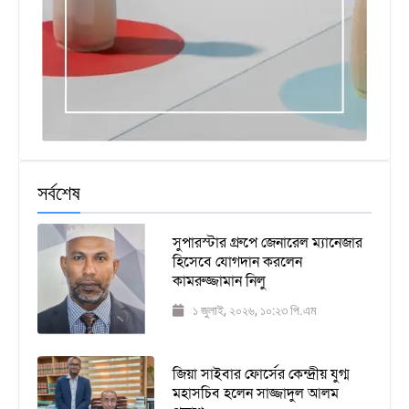
সর্বশেষ
সুপারস্টার গ্রুপে জেনারেল ম্যানেজার
হিসেবে যোগদান করলেন
কামরুজ্জামান নিলু
১ জুলাই, ২০২৬, ১০:২৩ পি.এম
জিয়া সাইবার ফোর্সের কেন্দ্রীয় যুগ্ম
মহাসচিব হলেন সাজ্জাদুল আলম