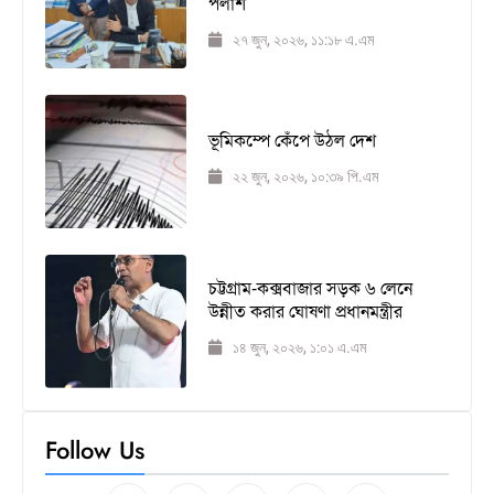
পলাশ
২৭ জুন, ২০২৬, ১১:১৮ এ.এম
ভূমিকম্পে কেঁপে উঠল দেশ
২২ জুন, ২০২৬, ১০:৩৯ পি.এম
চট্টগ্রাম-কক্সবাজার সড়ক ৬ লেনে
উন্নীত করার ঘোষণা প্রধানমন্ত্রীর
১৪ জুন, ২০২৬, ১:০১ এ.এম
Follow Us