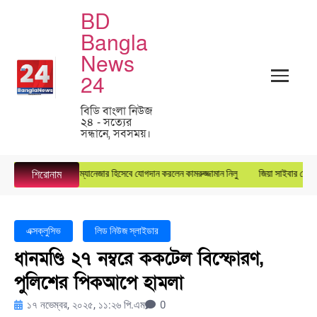
BD
Bangla
News
24
বিডি বাংলা নিউজ
২৪ - সত্যের
সন্ধানে, সবসময়।
ারস্টার গ্রুপে জেনারেল ম্যানেজার হিসেবে যোগদান করলেন কামরুজ্জামান নিলু
জিয়া সাইবার ফোর্সের 
শিরোনাম
এক্সক্লুসিভ
লিড নিউজ স্লাইডার
ধানমণ্ডি ২৭ নম্বরে ককটেল বিস্ফোরণ,
পুলিশের পিকআপে হামলা
১৭ নভেম্বর, ২০২৫, ১১:২৬ পি.এম
0