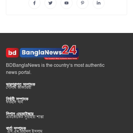
BDBanglaNews is the country’s most authentic
news portal.
ভারপ্রাপ্ত সম্পাদক
গোলাম জাকারিয়া
নির্বাহী সম্পাদক
ফরহাদ খান
লিগাল এডভাইজার
এডভোকেট সুরাইয়া শান্তা
বার্তা সম্পাদক
এস.এম.রিয়াদুল ইসলাম