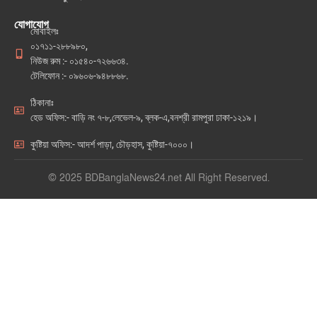
যোগাযোগ
মোবাইলঃ
০১৭১১-২৮৮৯৮০,
নিউজ রুম :- ০১৫৪০-৭২৬৬৩৪.
টেলিফোন :- ০৯৬০৬-৯৪৮৮৬৮.
ঠিকানাঃ
হেড অফিস:- বাড়ি নং ৭-৮,লেভেল-৯, ব্লক-এ,বনশ্রী রামপুরা ঢাকা-১২১৯।
কুষ্টিয়া অফিস:- আদর্শ পাড়া, চৌড়হাস, কুষ্টিয়া-৭০০০।
© 2025 BDBanglaNews24.net All Right Reserved.