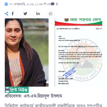
২৭ ফেব্রুয়ারি, ২০২৬, ১১:৪৬ পি.এম
0
প্রতিবেদক: ​এস.এম.রিয়াদুল ইসলাম
​ডিজিটাল প্ল্যাটফর্মে জাতীয়তাবাদী রাজনীতিকে আরও সুসংগঠিত