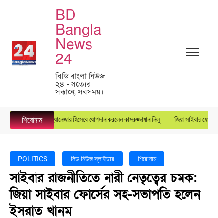
BD
Bangla
News
24
বিডি বাংলা নিউজ
২৪ - সত্যের
সন্ধানে, সবসময়।
্টার গ্রুপে জেনারেল ম্যানেজার হিসেবে যোগদান করলেন কামরুজ্জামান নিলু
জিয়া সাইবার ফোর্সের কেন
শিরোনাম
POLITICS
লিড নিউজ স্লাইডার
শিরোনাম
সাইবার রাজনীতিতে নারী নেতৃত্বের চমক:
জিয়া সাইবার ফোর্সের সহ-সভাপতি হলেন
ইসরাত খানম