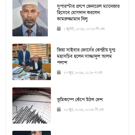
সুপারস্টার গ্রুপে জেনারেল ম্যানেজার
হিসেবে যোগদান করলেন
কামরুজ্জামান নিলু
১ জুলাই, ২০২৬, ১০:২৩ পি.এম
জিয়া সাইবার ফোর্সের কেন্দ্রীয় যুগ্ম
মহাসচিব হলেন সাজ্জাদুল আলম
পলাশ
২৭ জুন, ২০২৬, ১১:১৮ এ.এম
ভূমিকম্পে কেঁপে উঠল দেশ
২২ জুন, ২০২৬, ১০:৩৯ পি.এম