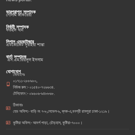
ভারপ্রাপ্ত সম্পাদক
গোলাম জাকারিয়া
নির্বাহী সম্পাদক
ফরহাদ খান
লিগাল এডভাইজার
এডভোকেট সুরাইয়া শান্তা
বার্তা সম্পাদক
এস.এম.রিয়াদুল ইসলাম
যোগাযোগ
মোবাইলঃ
০১৭১১-২৮৮৯৮০,
নিউজ রুম :- ০১৫৪০-৭২৬৬৩৪.
টেলিফোন :- ০৯৬০৬-৯৪৮৮৬৮.
ঠিকানাঃ
হেড অফিস:- বাড়ি নং ৭-৮,লেভেল-৯, ব্লক-এ,বনশ্রী রামপুরা ঢাকা-১২১৯।
কুষ্টিয়া অফিস:- আদর্শ পাড়া, চৌড়হাস, কুষ্টিয়া-৭০০০।