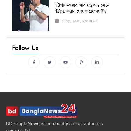
চট্টগ্রাম-কক্সবাজার সড়ক ৬ লেনে
উন্নীত করার ঘোষণা প্রধানমন্ত্রীর
১৪ জুন, ২০২৬, ১:০১ এ.এম
Follow Us
BDBanglaNews is the country’s most authentic
news portal.