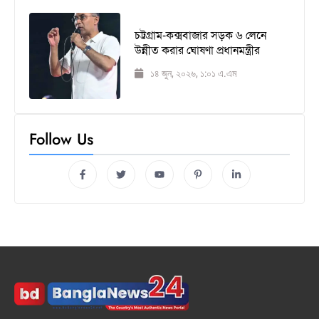
চট্টগ্রাম-কক্সবাজার সড়ক ৬ লেনে
উন্নীত করার ঘোষণা প্রধানমন্ত্রীর
১৪ জুন, ২০২৬, ১:০১ এ.এম
Follow Us