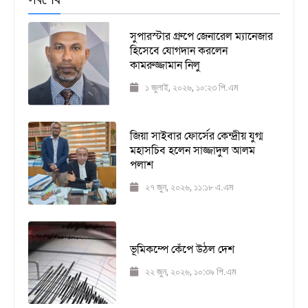
সুপারস্টার গ্রুপে জেনারেল ম্যানেজার
হিসেবে যোগদান করলেন
কামরুজ্জামান নিলু
১ জুলাই, ২০২৬, ১০:২৩ পি.এম
জিয়া সাইবার ফোর্সের কেন্দ্রীয় যুগ্ম
মহাসচিব হলেন সাজ্জাদুল আলম
পলাশ
২৭ জুন, ২০২৬, ১১:১৮ এ.এম
ভূমিকম্পে কেঁপে উঠল দেশ
২২ জুন, ২০২৬, ১০:৩৯ পি.এম