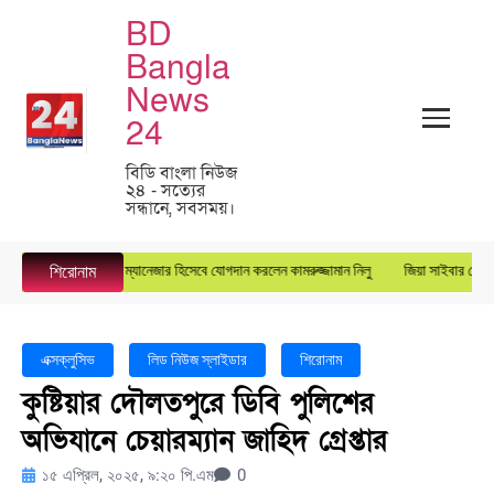
BD
Bangla
News
24
বিডি বাংলা নিউজ
২৪ - সত্যের
সন্ধানে, সবসময়।
ারস্টার গ্রুপে জেনারেল ম্যানেজার হিসেবে যোগদান করলেন কামরুজ্জামান নিলু
জিয়া সাইবার ফোর্সের 
শিরোনাম
এক্সক্লুসিভ
লিড নিউজ স্লাইডার
শিরোনাম
কুষ্টিয়ার দৌলতপুরে ডিবি পুলিশের
অভিযানে চেয়ারম্যান জাহিদ গ্রেপ্তার
১৫ এপ্রিল, ২০২৫, ৯:২০ পি.এম
0