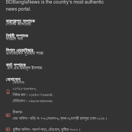
BDBanglaNews is the country’s most authentic
news portal.
ভারপ্রাপ্ত সম্পাদক
গোলাম জাকারিয়া
নির্বাহী সম্পাদক
ফরহাদ খান
লিগাল এডভাইজার
এডভোকেট সুরাইয়া শান্তা
বার্তা সম্পাদক
এস.এম.রিয়াদুল ইসলাম
যোগাযোগ
মোবাইলঃ
০১৭১১-২৮৮৯৮০,
নিউজ রুম :- ০১৫৪০-৭২৬৬৩৪.
টেলিফোন :- ০৯৬০৬-৯৪৮৮৬৮.
ঠিকানাঃ
হেড অফিস:- বাড়ি নং ৭-৮,লেভেল-৯, ব্লক-এ,বনশ্রী রামপুরা ঢাকা-১২১৯।
কুষ্টিয়া অফিস:- আদর্শ পাড়া, চৌড়হাস, কুষ্টিয়া-৭০০০।