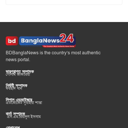
BDBanglaNews is the country’s most authentic
news portal.
ভারপ্রাপ্ত সম্পাদক
গোলাম জাকারিয়া
নির্বাহী সম্পাদক
ফরহাদ খান
লিগাল এডভাইজার
এডভোকেট সুরাইয়া শান্তা
বার্তা সম্পাদক
এস.এম.রিয়াদুল ইসলাম
যোগাযোগ