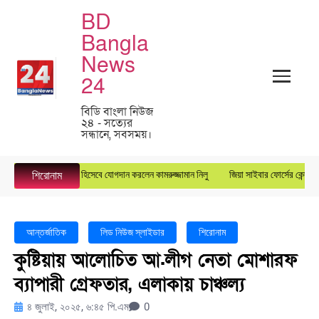
BD
Bangla
News
24
বিডি বাংলা নিউজ
২৪ - সত্যের
সন্ধানে, সবসময়।
ারেল ম্যানেজার হিসেবে যোগদান করলেন কামরুজ্জামান নিলু
জিয়া সাইবার ফোর্সের কেন্দ্রীয় যুগ্ম মহ
শিরোনাম
আন্তর্জাতিক
লিড নিউজ স্লাইডার
শিরোনাম
কুষ্টিয়ায় আলোচিত আ.লীগ নেতা মোশারফ
ব্যাপারী গ্রেফতার, এলাকায় চাঞ্চল্য‎‎
৪ জুলাই, ২০২৫, ৬:৪৫ পি.এম
0