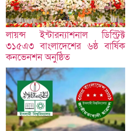
লায়ন্স ইন্টারন্যাশনাল ডিস্ট্রিক্ট
৩১৫এ৩ বাংলাদেশের ৬ষ্ঠ বার্ষিক
কনভেনশন অনুষ্ঠিত