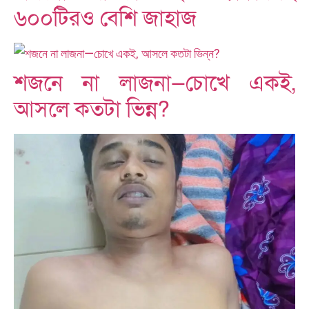
৬০০টিরও বেশি জাহাজ
শজনে না লাজনা—চোখে একই,
আসলে কতটা ভিন্ন?