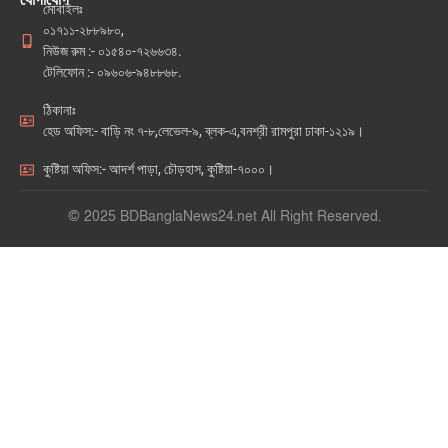
মোবাইলঃ
০১৭১১-২৮৮৯৮০,
নিউজ রুম :- ০১৫৪০-৭২৬৬৩৪.
টেলিফোন :- ০৯৬০৬-৯৪৮৮৬৮.
ঠিকানাঃ
হেড অফিস:- বাড়ি নং ৭-৮,লেভেল-৯, ব্লক-এ,বনশ্রী রামপুরা ঢাকা-১২১৯।
কুষ্টিয়া অফিস:- আদর্শ পাড়া, চৌড়হাস, কুষ্টিয়া-৭০০০।
© 2025 BDBanglaNews24.net All Right Reserved.