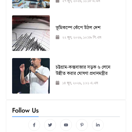
২৭ জুন, ২০২৬, ১১:১৮ এ.এম
ভূমিকম্পে কেঁপে উঠল দেশ
২২ জুন, ২০২৬, ১০:৩৯ পি.এম
চট্টগ্রাম-কক্সবাজার সড়ক ৬ লেনে
উন্নীত করার ঘোষণা প্রধানমন্ত্রীর
১৪ জুন, ২০২৬, ১:০১ এ.এম
Follow Us