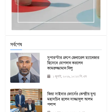
সর্বশেষ
সুপারস্টার গ্রুপে জেনারেল ম্যানেজার
হিসেবে যোগদান করলেন
কামরুজ্জামান নিলু
১ জুলাই, ২০২৬, ১০:২৩ পি.এম
জিয়া সাইবার ফোর্সের কেন্দ্রীয় যুগ্ম
মহাসচিব হলেন সাজ্জাদুল আলম
পলাশ