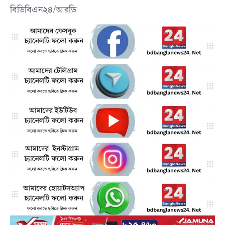
বিডিবিএন২৪/আরডি