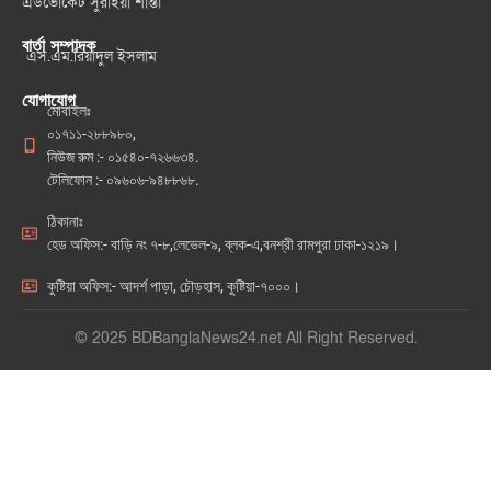
এডভোকেট সুরাইয়া শান্তা
বার্তা সম্পাদক
এস.এম.রিয়াদুল ইসলাম
যোগাযোগ
মোবাইলঃ
০১৭১১-২৮৮৯৮০,
নিউজ রুম :- ০১৫৪০-৭২৬৬৩৪.
টেলিফোন :- ০৯৬০৬-৯৪৮৮৬৮.
ঠিকানাঃ
হেড অফিস:- বাড়ি নং ৭-৮,লেভেল-৯, ব্লক-এ,বনশ্রী রামপুরা ঢাকা-১২১৯।
কুষ্টিয়া অফিস:- আদর্শ পাড়া, চৌড়হাস, কুষ্টিয়া-৭০০০।
© 2025 BDBanglaNews24.net All Right Reserved.