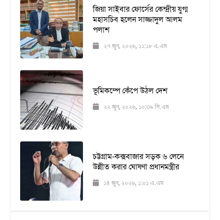
জিয়া সাইবার ফোর্সের কেন্দ্রীয় যুগ্ম
মহাসচিব হলেন সাজ্জাদুল আলম
পলাশ
২৭ জুন, ২০২৬, ১১:১৮ এ.এম
ভূমিকম্পে কেঁপে উঠল দেশ
২২ জুন, ২০২৬, ১০:৩৯ পি.এম
চট্টগ্রাম-কক্সবাজার সড়ক ৬ লেনে
উন্নীত করার ঘোষণা প্রধানমন্ত্রীর
১৪ জুন, ২০২৬, ১:০১ এ.এম