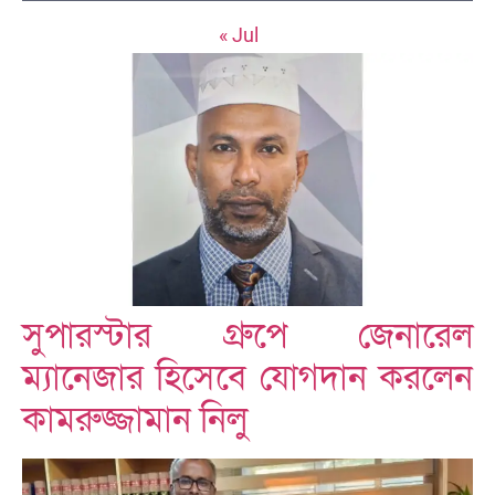
« Jul
সুপারস্টার গ্রুপে জেনারেল
ম্যানেজার হিসেবে যোগদান করলেন
কামরুজ্জামান নিলু