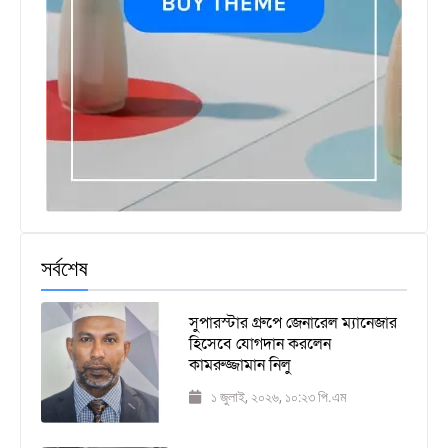
সর্বশেষ
সুপারস্টার গ্রুপে জেনারেল ম্যানেজার
হিসেবে যোগদান করলেন
কামরুজ্জামান নিলু
১ জুলাই, ২০২৬, ১০:২৩ পি.এম