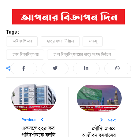
Tags :
আইএসপিআর
ছাত্র সংসদ নির্বাচন
ডাকসু
ঢাকা বিশ্ববিদ্যালয়
ঢাকা বিশ্ববিদ্যালয়ের ছাত্র সংসদ নির্বাচন
Previous
Next
একসঙ্গে ২২৫ কর
সৌদি আরবে
পরিদর্শককে বদলি
আজীবন বসবাসের